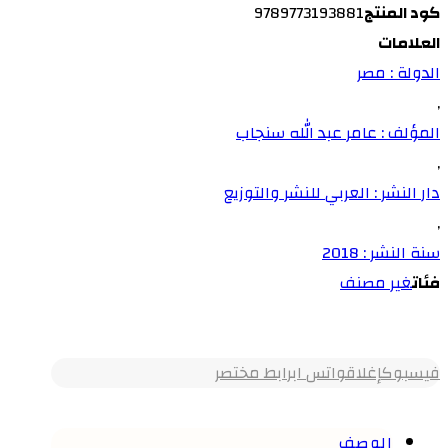
كود المنتج
9789773193881
العلامات
الدولة : مصر
,
المؤلف : عامر عبد الله سنجاب
,
دار النشر : العربي للنشر والتوزيع
,
سنة النشر : 2018
فئات
غير مصنف
فيسبوك
إغلاق
واتس اب
رابط مختصر
الوصف