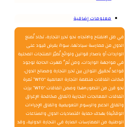
معلومات إضافية
في ظل الانفتاح والاتجاه نحو تحرر التجارة، تكاد تُمنع
الدول من ممارسة سيادتها، سواءً بفرض قيود على
الواردات أو باصدار قوانين ولوائح تُميّز المنتجات المحلية
في مواجهة الواردات، ومن ثَمَّ ظهرت الحاجة لوجود
قواعد تُحقيق التوازن بين تحرر التجارة ومصالح الدول،
فكانت اتفاقات منظمة التجارة العالمية “WTO” ثمرة
نحو قرن من التطور.nهذا وضمن اتفاقات “WTO” برزت
اتفاقات المعالجات التجارية (اتفاق مكافحة الإغراق
واتفاق الدعم والرسوم التعويضية واتفاق الإجراءات
الوقائية) بهدف حماية اقتصاديات الدول والصناعات
الوطنية من الممارسات الضارة في التجارة الدولية، وقد