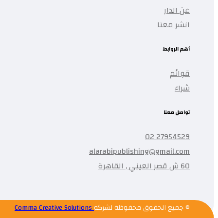
عن الدار
انشر معنا
أهم الروابط
قوائم
شراء
تواصل معنا
27954529 02
alarabipublishing@gmail.com
60 ش قصر العيني , القاهرة
© جميع الحقوق محفوظة لشركه
Comma Creative Solutions