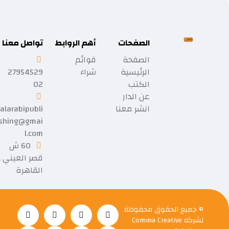
الصفحات
أهم الروابط
تواصل معنا
الصفحة
قوائم
الرئيسية
شراء
27954529
الكتب
02
عن الدار
انشر معنا
alarabipubli
shing@gmai
l.com
60 ش
قصر العيني ,
القاهرة
© جميع الحقوق محفوظة
لشركه
Comma Creative