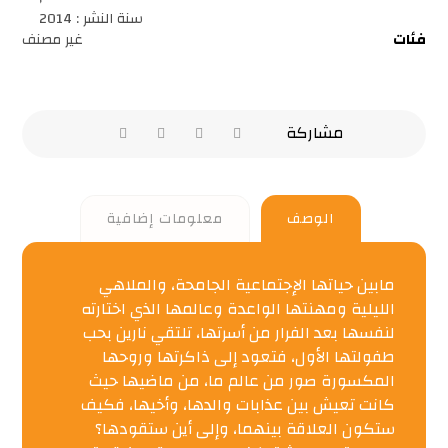
سنة النشر : 2014
فئات
غير مصنف
الوصف
معلومات إضافية
مابين حياتها الإجتماعية الجامحة، والملاهي
الليلية ومهنتها الواعدة وعالمها الذي اختارته
لنفسها بعد الفرار من أسرتها، تلتقي نارين بحب
طفولتها الأول، فتعود إلى ذاكرتها وروحها
المكسورة صور من عالم ما، من ماضيها حيث
كانت تعيش بين عذابات والدها، وأخيها، فكيف
ستكون العلاقة بينهما، وإلى أين ستقودها؟