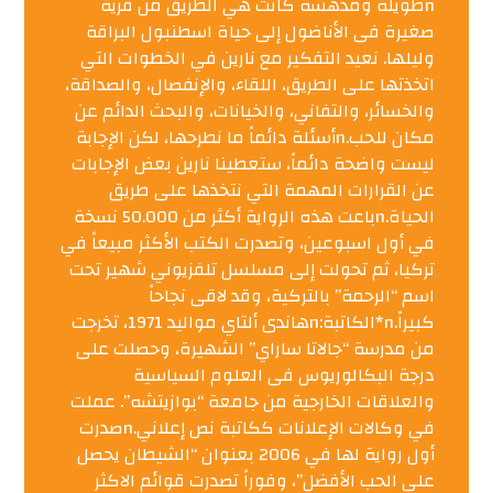
nطويلة ومدهشة كانت هي الطريق من قرية
صغيرة فى الأناضول إلى حياة اسطنبول البراقة
وليلها. نعيد التفكير مع نارين في الخطوات التي
اتخذتها على الطريق، اللقاء، والإنفصال، والصداقة،
والخسائر، والتفاني، والخيانات، والبحث الدائم عن
مكان للحب.nأسئلة دائماً ما نطرحها، لكن الإجابة
ليست واضحة دائماً، ستعطينا نارين بعض الإجابات
عن القرارات المهمة التي نتخذها على طريق
الحياة.nباعت هذه الرواية أكثر من 50.000 نسخة
في أول اسبوعين، وتصدرت الكتب الأكثر مبيعاً في
تركيا، ثم تحولت إلى مسلسل تلفزيوني شهير تحت
اسم “الرحمة” بالتركية، وقد لاقى نجاحاً
كبيراً.n*الكاتبة:nهاندى ألتاي مواليد 1971، تخرجت
من مدرسة “جالاتا ساراي” الشهيرة، وحصلت على
درجة البكالوريوس فى العلوم السياسية
والعلاقات الخارجية من جامعة “بوازيتشه”. عملت
في وكالات الإعلانات ككاتبة نص إعلاني.nصدرت
أول رواية لها في 2006 بعنوان “الشيطان يحصل
على الحب الأفضل”، وفوراً تصدرت قوائم الاكثر