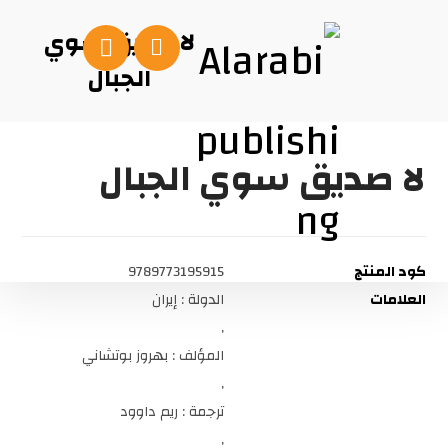
لا صديق سوي
الجبال
لا صديق سوي الجبال
كود المنتج
9789773195915
العلامات
الدولة : إيران
,
المؤلف : بهروز بوتشاني
,
ترجمة : ريم داوود
,