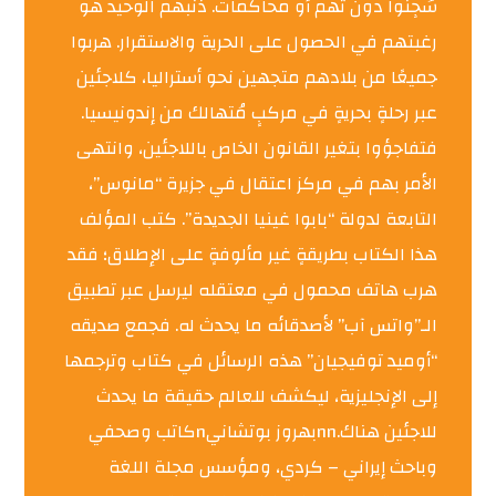
سُجِنوا دون تُهَم أو محاكمات. ذنبهم الوحيد هو
رغبتهم في الحصول على الحرية والاستقرار. هربوا
جميعًا من بلادهم متجهين نحو أستراليا، كلاجئين
عبر رحلةٍ بحريةٍ في مركبٍ مُتهالك من إندونيسيا.
فتفاجؤوا بتغير القانون الخاص باللاجئين، وانتهى
الأمر بهم في مركز اعتقال في جزيرة “مانوس”،
التابعة لدولة “بابوا غينيا الجديدة”. كتب المؤلف
هذا الكتاب بطريقةٍ غير مألوفةٍ على الإطلاق؛ فقد
هرب هاتف محمول في معتقله ليرسل عبر تطبيق
الـ”واتس آب” لأصدقائه ما يحدث له. فجمع صديقه
“أوميد توفيجيان” هذه الرسائل في كتاب وترجمها
إلى الإنجليزية، ليكشف للعالم حقيقة ما يحدث
للاجئين هناك.nnبهروز بوتشانيnكاتب وصحفي
وباحث إيراني – كردي، ومؤسس مجلة اللغة