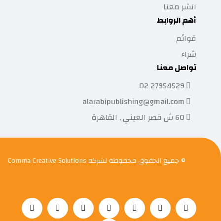
انشر معنا
أهم الروابط
قوائم
شراء
تواصل معنا
27954529 02
alarabipublishing@gmail.com
60 ش قصر العيني , القاهرة
© جميع الحقوق محفوظة لشركه
Comma Creative Solutions