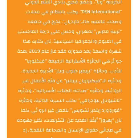
الكردية “ويا”، وعضو فخري بنادي القلم الدولي
“PEN International”. يكتب بانتظام في مجلات
وصحف عالمية كالـ”جارديان”. تخرج في جامعة
“تربية مدرس” بطهران، وحصل على درجة الماجستير
في العلوم والجغرافيا السياسية. نال كتابه هذا
شهرة واسعة بعد صدوره فقد فاز عام 2019 بعدة
جوائز هي الجائزة الأسترالية الرفيعة “فيكتوريا”
للأدب، وجائزة “بريمير جنوب ويلز” الأدبية الجديدة،
وجائزة الـ”فيكتوريان بريمير” عن فئة الأعمال غير
الروائية، وجائزة “صناعة الكتاب الأسترالية”، وجائزة
“ناشيونال بيوجرافي” لكتب السيرة الذاتية، وجائزة
“فوروورد إينديز تشويس” للعمل غير الروائي. كما
نال “بِهروز” أيضًا العديد من التكريمات، نظير جهوده
في مجالَي حقوق الإنسان والصحافة النقدية، إذ