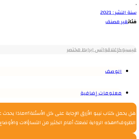
,
سنة النشر : 2021
فئات
غير مصنف
فيسبوك
إغلاق
واتس اب
رابط مختصر
الوصف
معلومات إضافية
الظروف؟nهذه الرواية تضعك أمام الكثير من التساؤلات والأوضاع التي تتخيل نفسك فيها.nما هو دور الكتب عبد نهاية العالم؟ وهل انتهى العالم فعلًا؟