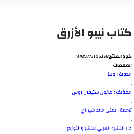
كتاب نيبو الأزرق
كود المنتج
9789773196158
العلامات
الدولة : ويلز
,
المؤلف : مانون ستيفان روس
,
ترجمة : يمنى خالد شيرازي
,
دار النشر : العربي للنشر والتوزيع