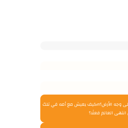
هل يحمل كتاب نيبو الأزرق الإجابة على كل الأسئلة؟nماذا يحدث عندما تجد أم وابنها نفسهما آخر المتبقين في مدينتهما، بل غالبًا على وجه الأرض؟nكيف يعيش مع أمه في تلك