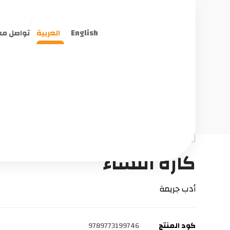
English
العربية
تواصل مع
المنتجات
غير مصنف
كاره النساء
أدب جريمة
كود المنتج
9789773199746