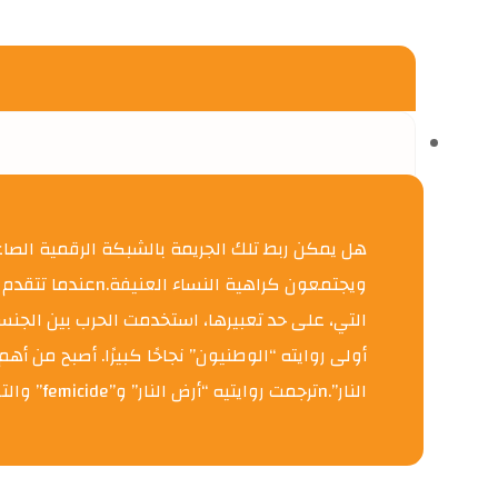
ويجتمعون كراهية
النار”.nترجمت روايتيه “أرض النار” و”femicide” والتي ترجمناها تحت عنوان “كاره النساء” في أكثر من 20 دولة حول العالم، وجاءت ضمن أكثر الكتب مبيعًا في السويد.