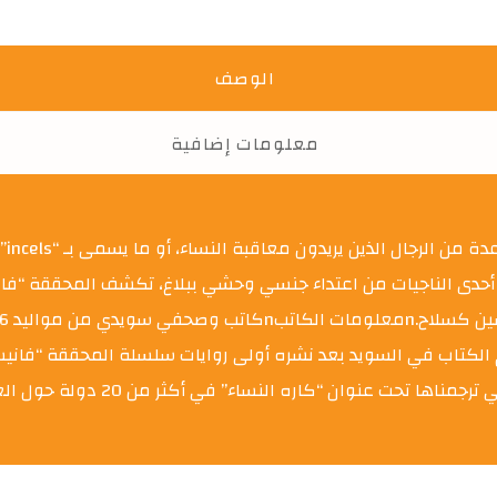
الوصف
معلومات إضافية
هل 
 النساء العنيفة.nعندما تتقدم أحدى الناجيات من اعتداء جنسي وحشي ببلاغ، تكشف 