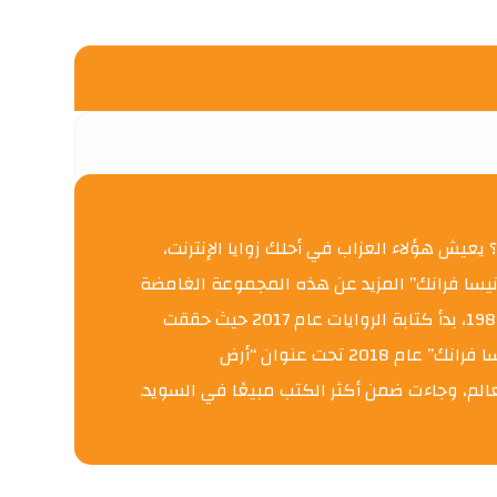
يمكن ربط تلك الجريمة بالشبكة الرقمية الصاعدة من الرجال الذين يريدون معاقبة النساء، أو ما يسمى بـ “incels”؟ يعيش هؤلاء العزاب في أحلك زوايا الإنترنت،
المحققة “فانيسا فرانك” المزيد عن هذه المجموعة الغامضة
التي، على حد تعبيرها، استخدمت الحرب بين الجنسين كسلاح.nمعلومات الكاتبnكاتب وصحفي سويدي من مواليد 1986، بدأ كتابة الروايات عام 2017 حيث حققت
أولى روايته “الوطنيون” نجاحًا كبيرًا. أصبح من أهم الكتاب في السويد بعد نشره أولى روايات سلسلة المحققة “فانيسا فرانك” عام 2018 تحت عنوان “أرض