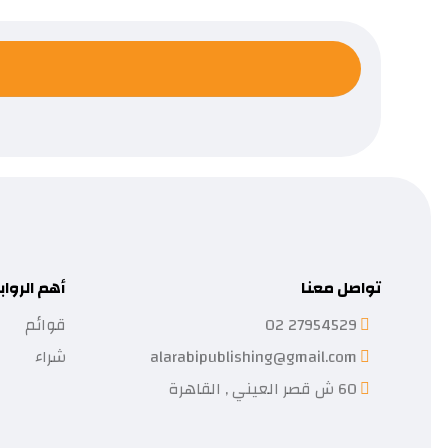
تواصل معنا
أهم الرواب
27954529 02
قوائم
alarabipublishing@gmail.com
شراء
60 ش قصر العيني , القاهرة