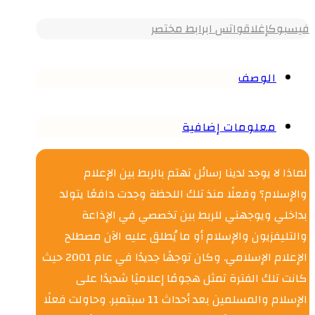
فيسبوك
إغلاق
واتس اب
رابط مختصر
الوصف
معلومات إضافية
لماذا لا يوجد لدينا رسائل تهتم بالربط بين الإعلام
والإسلام؟ وفعلًا منذ تلك اللحظة وجدت دافعًا يتولد
بداخلي ويوجهني للربط بين تخصصي في الإذاعة
والتليفزيون والإسلام أو ما يُطلق عليه الآن مصطلح
الإعلام الإسلامي. وكان توجهًا جديدًا في عام 2001 حيث
كانت تلك الفترة تمثل هجومًا إعلاميًا شديدًا على
الإسلام والمسلمين بعد أحداث 11 سبتمبر. وحاولت فعلًا