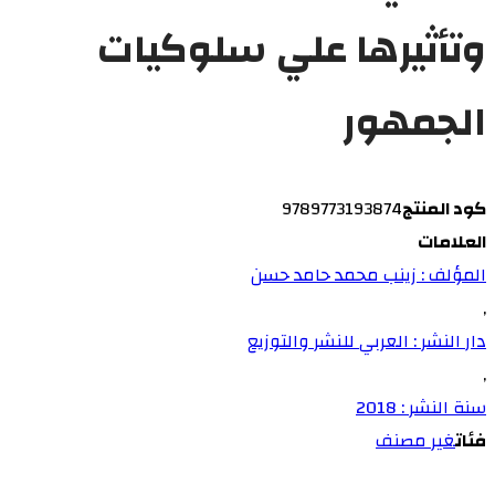
وتأثيرها علي سلوكيات
الجمهور
كود المنتج
9789773193874
العلامات
المؤلف : زينب محمد حامد حسن
,
دار النشر : العربي للنشر والتوزيع
,
سنة النشر : 2018
فئات
غير مصنف