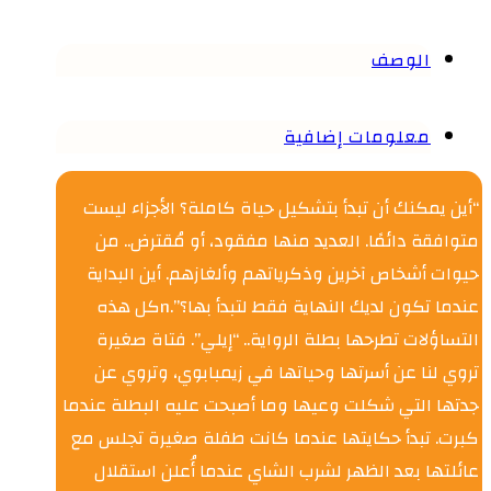
الوصف
معلومات إضافية
“أين يمكنك أن تبدأ بتشكيل حياة كاملة؟ الأجزاء ليست
متوافقة دائمًا. العديد منها مفقود، أو مُقترض.. من
حيوات أشخاص آخرين وذكرياتهم وألغازهم. أين البداية
عندما تكون لديك النهاية فقط لتبدأ بها؟”.nكل هذه
التساؤلات تطرحها بطلة الرواية.. “إيلي”. فتاة صغيرة
تروي لنا عن أسرتها وحياتها في زيمبابوي، وتروي عن
جدتها التي شكلت وعيها وما أصبحت عليه البطلة عندما
كبرت. تبدأ حكايتها عندما كانت طفلة صغيرة تجلس مع
عائلتها بعد الظهر لشرب الشاي عندما أُعلن استقلال