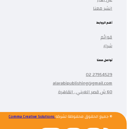
انشر معنا
أهم الروابط
قوائم
شراء
تواصل معنا
27954529 02
alarabipublishing@gmail.com
60 ش قصر العيني , القاهرة
© جميع الحقوق محفوظة لشركه
Comma Creative Solutions