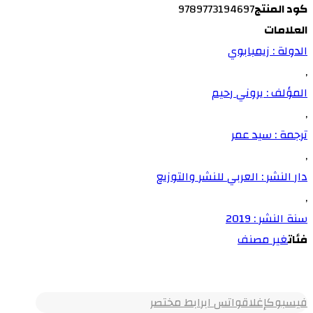
كود المنتج
9789773194697
العلامات
الدولة : زيمبابوي
,
المؤلف : يروني رحيم
,
ترجمة : سيد عمر
,
دار النشر : العربي للنشر والتوزيع
,
سنة النشر : 2019
فئات
غير مصنف
فيسبوك
إغلاق
واتس اب
رابط مختصر