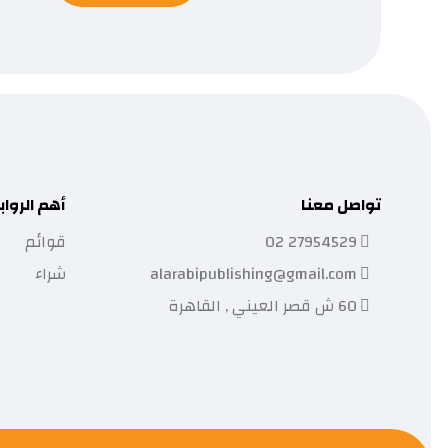
تواصل معنا
أهم الرواب
27954529 02
قوائم
alarabipublishing@gmail.com
شراء
60 ش قصر العيني , القاهرة