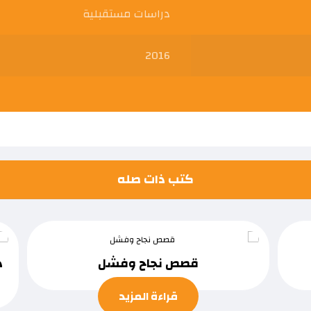
دراسات مستقبلية
2016
كتب ذات صله
قصص نجاح وفشل
د
قراءة المزيد