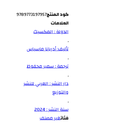
كود المنتج
9789773197957
العلامات
الدولة : المكسيك
,
تأليف: أدريانا ماسياس
,
ترجمة : سمير محفوظ
,
دار النشر : العربي للنشر
والتوزيع
,
سنة النشر : 2024
فئات
غير مصنف