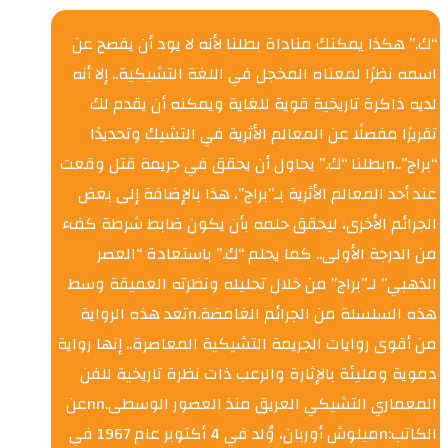
“ك.” هكذا يمكنك مناداة بطلنا لأنه لا يود أن يفصح عن
اسمه نظرًا لمعناه المخجل في اللغة التشيكية.. إلا أنه
لديه ذاكرة تاريخية قوية للغاية ويمكنه أن يقدم لك
تقريرًا مفصلًا عن المعالم الأثرية في التشيك وتحديدًا
“براج”..nبطلنا “ك.” يحاول أن يحقق في جريمة قتل وقعت
عند أحد المعالم الأثرية بـ”براج”، هذا بالإضافة إلى بعض
الجرائم الأخرى، ليحقق حلمه بأن يكون ضابط شرطة كفء
من الدرجة الأولى.. كما يحلم “ك.” باستعادة “العصر
الذهبي” لـ”براج” من خلال تحليله ونظرته العميقة وسط
هذه السلسلة من الجرائم الغامضة.nتعد هذه الرواية
من أقوى روايات الجريمة التشيكية المعاصرة.. إنها رواية
دموية ومليئة بالإثارة والرعب ذات نظرة تاريخية للفن
المعماري التشيكي العريق منذ العصور الوسطى.nnعن
الكاتب:nميلوش أوربان، وُلد في 4 أكتوبر عام 1967 في