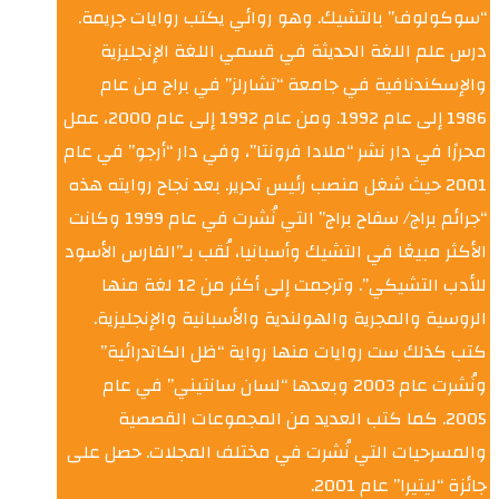
“سوكولوف” بالتشيك. وهو روائي يكتب روايات جريمة.
درس علم اللغة الحديثة في قسمي اللغة الإنجليزية
والإسكندنافية في جامعة “تشارلز” في براج من عام
1986 إلى عام 1992. ومن عام 1992 إلى عام 2000، عمل
محررًا في دار نشر “ملادا فرونتا”، وفي دار “أرجو” في عام
2001 حيث شغل منصب رئيس تحرير. بعد نجاح روايته هذه
“جرائم براج/ سفاح براج” التي نُشرت في عام 1999 وكانت
الأكثر مبيعًا في التشيك وأسبانيا، لُقب بـ”الفارس الأسود
للأدب التشيكي”. وترجمت إلى أكثر من 12 لغة منها
الروسية والمجرية والهولندية والأسبانية والإنجليزية.
كتب كذلك ست روايات منها رواية “ظل الكاتدرائية”
ونُشرت عام 2003 وبعدها “لسان سانتيني” في عام
2005. كما كتب العديد من المجموعات القصصية
والمسرحيات التي نُشرت في مختلف المجلات. حصل على
جائزة “ليتيرا” عام 2001.