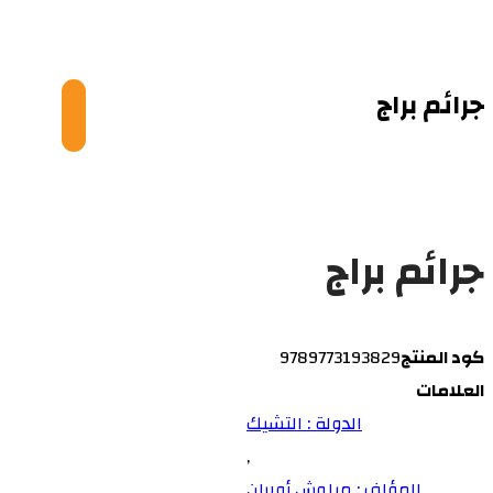
© Copyright 2026
جرائم براج
جرائم براج
كود المنتج
9789773193829
العلامات
الدولة : التشيك
,
المؤلف : ميلوش أوربان