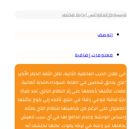
فيسبوك
إغلاق
واتس اب
رابط مختصر
الوصف
معلومات إضافية
في ظلال الحرب العالمية الثانية، تظل الثقة الخطر الأكبر
الذي يلاحق شخصين في الغابة السوداء.nشابة ألمانية،
فقدت عائلتها بأكملها على إثر النظام النازي، تجد طيارًا
نازيًا فاقدًا للوعي راقدًا في الثلج، تأخذه إلى كوخ عائلتها
المعزول على الرغم من كراهيتها للنظام الذي يمثله.
إحساس الوحشة وعدم الدافع لها في أي سبب للعيش
يجعلها غير راغبة في تركه يموت. لكنها تكتشف أنه