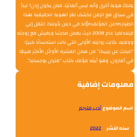
يملك هوية أخرى وأنه ليس ألمانيًا، فمن يكون إذن؟ تبدأ
في سباق مع الزمن لكشف لغز الهوية الحقيقية لهذا
الطيار.nnعن المؤلف:nوُلد في دبلن بأيرلندا. انتقل إلى
فيلادلفيا عام 2008 حيث يعمل مدرسًا ويعيش مع زوجته
وولديه. كانت روايته الأولى التي نالت استحسانًا كبيرًا
“البحث عن ريبيكا” من ضمن العشرة الأوائل الأكثر مبيعًا
في أمازون، وهو أيضًا مؤلف كتاب “فتيان بوجسايد”.
معلومات إضافية
اسم الموضوع
أدب مترجم
سنه النشر
2022