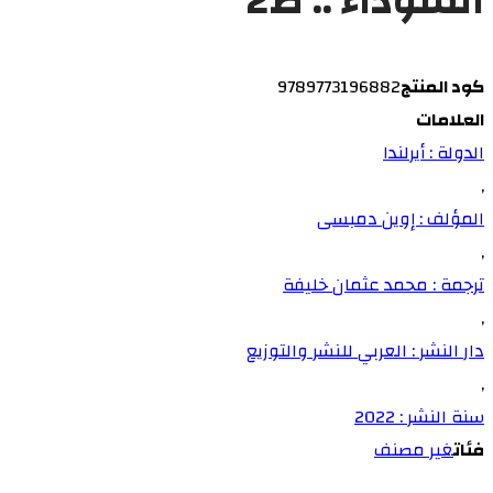
السوداء .. ط2
كود المنتج
9789773196882
العلامات
الدولة : أيرلندا
,
المؤلف : إوين دمبسى
,
ترجمة : محمد عثمان خليفة
,
دار النشر : العربي للنشر والتوزيع
,
سنة النشر : 2022
فئات
غير مصنف