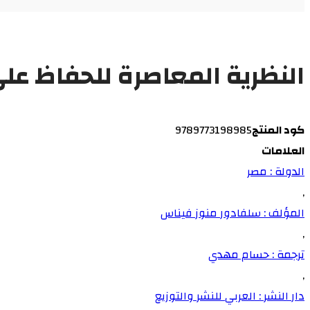
النظرية المعاصرة للحفاظ على
كود المنتج
9789773198985
العلامات
الدولة : مصر
,
المؤلف : سلفادور منوز فيناس
,
ترجمة : حسام مهدي
,
دار النشر : العربي للنشر والتوزيع