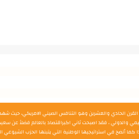
قرن الحادي والعشرين وهو التنافس الصيني الامريكي، حيث شهدت 
يمي والدولي ، فقد اصبحت ثاني اكبراقتصاد بالعالم فضلاً عن سع
 بحلول عام 2035 وأن تصبح قوى عظمى عام 2050 وهذا كما أتضح في استراتيجيها الوطنية التي يت