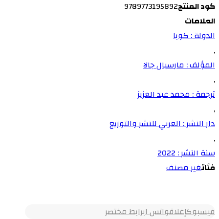
كود المنتج
9789773195892
العلامات
الدولة : كوبا
,
المؤلف : مارسيال جالا
,
ترجمة : محمد عبد العزيز
,
دار النشر : العربي للنشر والتوزيع
,
سنة النشر : 2022
فئات
غير مصنف
فيسبوك
إغلاق
واتس اب
رابط مختصر