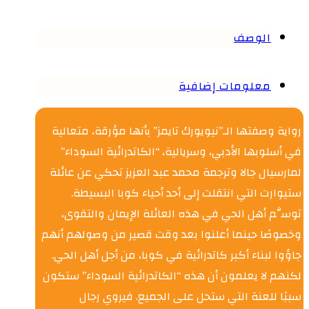
الوصف
معلومات إضافية
رواية وصفتها الـ”نيويورك تايمز” بأنها مؤرقة، متعالية
في أسلوبها الأدبي، وسريالية، “الكاتدرائية السوداء”
لمارسيال جالا وترجمة محمد عبد العزيز تحكي عن عائلة
ستيوارت التي انتقلت إلى أحد أحياء كوبا البسيطة.
توسَّم أهل الحي في هذه العائلة الإيمان والتقوى،
وخصوصًا حينما أعلنوا بعد وقت قصير من وصولهم أنهم
جاؤوا لبناء أكبر كاتدرائية في كوبا، من أجل أهل الحي.
لكنهم لا يعلمون أن هذه “الكاتدرائية السوداء” ستكون
سببًا للعنة التي ستحل على الجميع. فيروي رجال