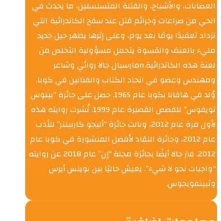
العصابات، والأشباح، والقتلة المتسلسلين، ما يحدث في
الحي من صراعات وجرائم قتل عند سفح الكاتدرائية التي
تزداد تعقيدًا يومًا بعد يوم، وعلى إثرها يظهر جيل جديد
مليء بالعنف والقسوة يتحمل مسؤولية التخلص من
لعنة هذه الكاتدرائية.nمارسيال جالا روائي وشاعر
ومهندس وعضو في اتحاد الكتاب والفنانين في كوبا.
وُلد في هافانا بكوبا عام 1965. حصل على جائزة “بينوس
نويفوس” للقصص القصيرة عام 1999. نُشرت روايته هذه
لأول مرة عام 2012، ونالت جائزة “أليجو كاربينتر” للأدب
عام 2012، وجائزة النقاد لأفضل المنشورة في كوبا عام
2012. فاز جالا أيضًا بجائزة مجلة “إن” عام 2018 عن روايته
“واجبات نحو لا شيء”. يعيش حاليًا بين بوينس أيرس
وثيينفويجوس.