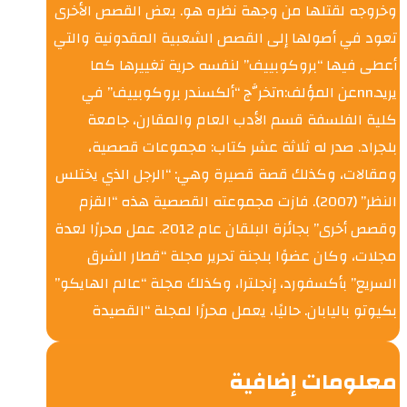
وخروجه لقتلها من وجهة نظره هو. بعض القصص الأخرى
تعود في أصولها إلى القصص الشعبية المقدونية والتي
أعطى فيها “بروكوبييف” لنفسه حرية تغييرها كما
يريد.nnعن المؤلف:nتخرَّج “ألكسندر بروكوبييف” في
كلية الفلسفة قسم الأدب العام والمقارن، جامعة
بلجراد. صدر له ثلاثة عشر كتاب: مجموعات قصصية،
ومقالات، وكذلك قصة قصيرة وهي: “الرجل الذي يختلس
النظر” (2007). فازت مجموعته القصصية هذه “القزم
وقصص أخرى” بجائزة البلقان عام 2012. عمل محررًا لعدة
مجلات، وكان عضوًا بلجنة تحرير مجلة “قطار الشرق
السريع” بأكسفورد، إنجلترا، وكذلك مجلة “عالم الهايكو”
بكيوتو باليابان. حاليًا، يعمل محررًا لمجلة “القصيدة
معلومات إضافية