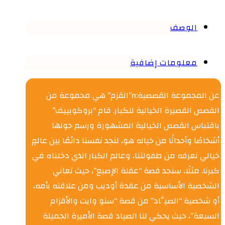
الوصف
معلومات إضافية
عن المجموعة القصصية:n”القزم” هي مجموعة من
القصص القصيرة الخيالية للكبار. قام “بروكوبييف”
باقتباس القصص الخيالية المشهورة ورسم حولها
أشخاصًا وأحداثًا من خياله هو، لنجد نفسنا دائمًا بين عالمٍ
خيالي نعرفه من طفولتنا، وعالم الكبار الذي دخلناه في
كبرنا. مثلًا، سنجد قصة “عقلة الإصبع”، حيث تعاني
الشخصية الأساسية من عقدة أوديب ومن علاقته بأمه،
أو شخصية “الصيَّاد” من قصة “سنو وايت والأقزام
السبعة”، حيث يحكي لنا الصياد قصة الأميرة الجميلة