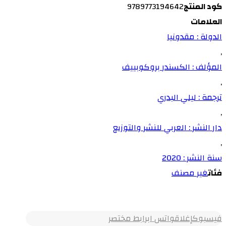
كود المنتج
9789773194642
العلامات
الدولة : مقدونيا
,
المؤلف : الكسندر بروكوبييف
,
ترجمة : ليلي البدري
,
دار النشر : العربي للنشر والتوزيع
,
سنة النشر : 2020
فئات
غير مصنف
فيسبوك
إغلاق
واتس اب
رابط مختصر