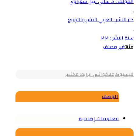
المؤلف : د. سالي نبيل شعراوي
,
دار النشر : العربي للنشر والتوزيع
,
سنة النشر : ٢٠٢٠
فئات
غير مصنف
فيسبوك
إغلاق
واتس اب
رابط مختصر
الوصف
معلومات إضافية