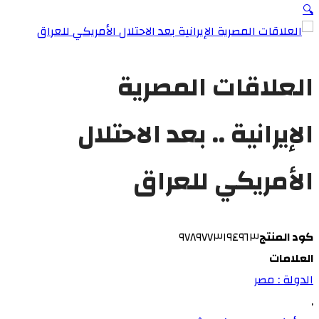
🔍
العلاقات المصرية
الإيرانية .. بعد الاحتلال
الأمريكي للعراق
كود المنتج
٩٧٨٩٧٧٣١٩٤٩٦٣
العلامات
الدولة : مصر
,