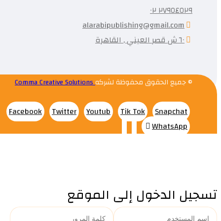
٢٧٩٥٤٥٢٩ ٠٢
د
alarabipublishing@gmail.com
٦٠ ش قصر العيني , القاهرة
© جميع الحقوق محفوظة لشركه
Comma Creative Solutions
وكرانية والتغطية
Facebook
Twitter
Youtub
Tik Tok
Snapchat
 العربية
WhatsApp
د
تسجيل الدخول إلى الموقع