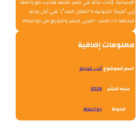
الإسبانية. وُلدت جدته في مصر، لكنها هاجرت مع والدها
إلى أمريكا الجنوبية.n”العقل المدبَّر” هي أول رواية
تترجمها دار النشر : العربي للنشر والتوزيع من جواتيمالا.
معلومات إضافية
اسم الموضوع
أدب مترجم
سنه النشر
2018
الدولة
جواتيمالا