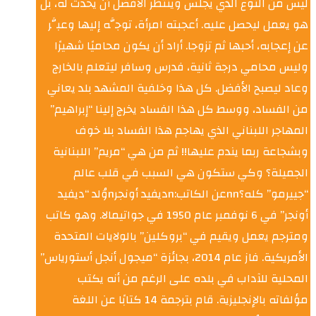
ليس من النوع الذي يجلس وينتظر الأفضل أن يحدث له، بل
هو يعمل ليحصل عليه. أعجبته امرأة، توجَّه إليها وعبَّر
عن إعجابه، أحبها ثم تزوجا. أراد أن يكون محاميًا شهيرًا
وليس محامي درجة ثانية، فدرس وسافر ليتعلم بالخارج
وعاد ليصبح الأفضل. كل هذا وخلفية المشهد بلد يعاني
من الفساد، ووسط كل هذا الفساد يخرج إلينا “إبراهيم”
المهاجر اللبناني الذي يهاجم هذا الفساد بلا خوف
وبشجاعة ربما يندم عليها!! ثم من هي “مريم” اللبنانية
الجميلة؟ وكي ستكون هي السبب في قلب عالم
“جييرمو” كله؟nnعن الكاتب:nديفيد أونجرnوُلد “ديفيد
أونجر” في 6 نوفمبر عام 1950 في جواتيمالا. وهو كاتب
ومترجم يعمل ويقيم في “بروكلين” بالولايات المتحدة
الأمريكية. فاز عام 2014، بجائزة “ميجول أنجل أستورياس”
المحلية للآداب في بلده على الرغم من أنه يكتب
مؤلفاته بالإنجليزية. قام بترجمة 14 كتابًا عن اللغة