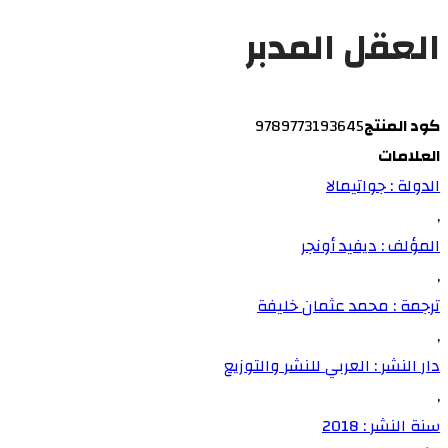
العقل المدبر
كود المنتج
9789773193645
العلامات
الدولة : جواتيمالا
,
المؤلف : ديفيد أونجر
,
ترجمة : محمد عثمان خليفة
,
دار النشر : العربي للنشر والتوزيع
,
سنة النشر : 2018