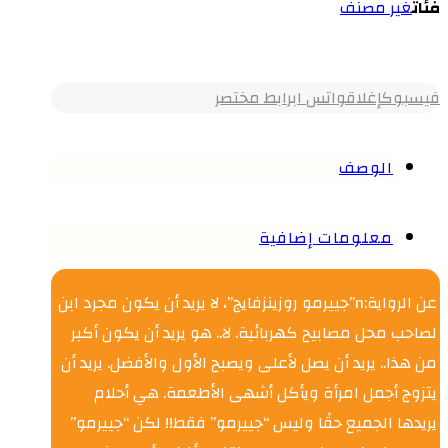
فئات
غير مصنف
فيسبوك
إغلاق
واتس اب
رابط مختصر
الوصف
معلومات إضافية
عن الرواية:n”جييرمو روزينزفايج”، لا يريد أن يكون مجرد ابن
لصاحب محل مصابيح كهربائية. لا.. هو يريد أن يكون أكبر
من هذا.. يريد أن يصل لأعلى ويصبح الأول والأفضل. يريد أن
يتزوج أجمل امرأة ويأكل أشهى الأطعمة. هي أحلام
يريدها الجميع حقًا وليس “جييرمو” فقط!! لكن “جييرمو”