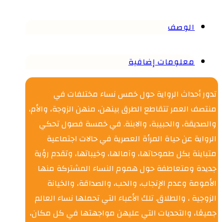
الوصف
معلومات إضافية
تدور أحداث الرواية حول خمس نساء مختلفات في
منتصف العمر تتقاطع الطرق بينهن، منهن الزوجة، والأم،
والصديقة، والحبيبة، والابنة. في خمسة فصول تحكي
الرواية عن حياة المرأة العصرية في حالات اجتماعية
متباينة بكل طموحاتها، وآمالها، وخيباتها، وتقدم رؤية
جديدة ومتعاطفة حول هموم النساء المشتركة منها
الأمومة وعدم الإنجاب، والحب، والصداقة، والخيانة
الزوجية ، والطلاق. تلك الأعباء التي تحملها نساء العالم
جميعًا، والتحديات التي عليهن مواجهتها في كل مكان،