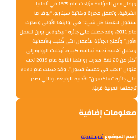
وزمان.nعن المؤلفة:nوُلِدت عام 1975 في ألمانيا
الشرقية. وتعمل محررة وكاتبة سيناريو. “يومًا ما
سنقول لبعضنا كل شيء” هي روايتها الأولى وصدرت
عام 2011، وقد حصلت على جائزة “نيكولاس بورن للعمل
الأول” وتُمنح الجائزة للأعمال التي كُتبت بالألمانية
وتحمل أهمية أدبية ثقافية كبيرة. تُرجمت الرواية إلى
أكثر من 20 لغة. صدرت روايتها الثانية عام 2019 تحت
عنوان “الحب في خمسة فصول”، وقد حصلت عام 2020
على جائزة “ساكسون” الأدبية الرفيعة، والتي تصدر
ترجمتها العربية قريبًا.
معلومات إضافية
اسم الموضوع
أدب مترجم