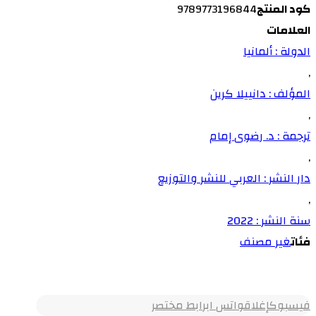
كود المنتج
9789773196844
العلامات
الدولة : ألمانيا
,
المؤلف : دانييلا كرين
,
ترجمة : د. رضوى إمام
,
دار النشر : العربي للنشر والتوزيع
,
سنة النشر : 2022
فئات
غير مصنف
فيسبوك
إغلاق
واتس اب
رابط مختصر