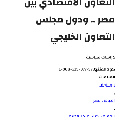
التعاون الاقتصادي بين
مصر .. ودول مجلس
التعاون الخليجي
دراسات سياسية
كود المنتج
978-977-319-908-1
العلامات
ابو الوفا
,
الدولة : مصر
,
المؤلف : حنان عبد العظيم