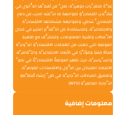
عدَّةَ متغيِّرات جوهريَّة، لعلَّ من أهمِّها الدُّخول في
تكتُّلاتٍ اقتصاديَّةٍ لمواجهة ما خلَّفته الحرب من دمارٍ
اقتصاديٍّ شاملٍ، ولمواجهة مشكلاتها الاقتصاديَّة
والاجتماعيَّة، وللاستفادة من التَّقدُّم الكبير في مجال
الاتِّصالات وتقنية المعلومات، وللتكيُّف مع ظاهرةِ
العولمة التي جعلت من العَلاقات الاقتصاديَّةِ الدَّوليَّة
مجالًا خِصبًا ومؤثِّرًا في الأبعاد الاجتماعيَّة والثَّقافيَّة،
والسِّياسيَّة، حيث تظهر العولمةُ الاقتصاديَّةُ في نموِّ
الاعتماد المتبادَل بين الدُّول والاقتصادات القوميَّة،
وتعميق المبادلاتِ التِّجاريَّة في ظلِّ إنشاء مُنظَّمةِ
التِّجارة العالميَّة (WTO).
معلومات إضافية