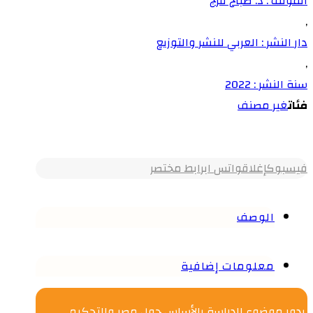
المؤلف : د. صباح فرج
,
دار النشر : العربي للنشر والتوزيع
,
سنة النشر : 2022
فئات
غير مصنف
فيسبوك
إغلاق
واتس اب
رابط مختصر
الوصف
معلومات إضافية
يدور موضوع الدراسة بالأساس حول مصر والتحكيم