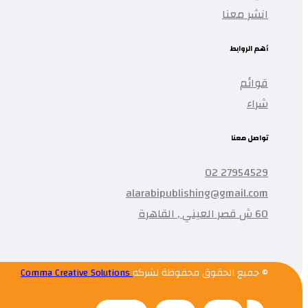
انشر معنا
أهم الروابط
قوائم
شراء
تواصل معنا
27954529 02
alarabipublishing@gmail.com
60 ش قصر العيني , القاهرة
© جميع الحقوق محفوظة لشركه
Comma Creative Solutions