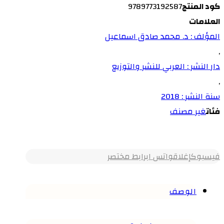
كود المنتج
9789773192587
العلامات
المؤلف : د. محمد صادق اسماعيل
,
دار النشر : العربي للنشر والتوزيع
,
سنة النشر : 2018
فئات
غير مصنف
فيسبوك
إغلاق
واتس اب
رابط مختصر
الوصف