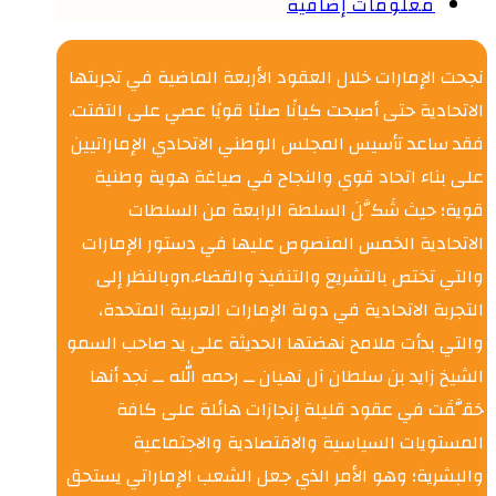
معلومات إضافية
نجحت الإمارات خلال العقود الأربعة الماضية في تجربتها
الاتحادية حتى أصبحت كيانًا صلبًا قويًا عصي على التفتت.
فقد ساعد تأسيس المجلس الوطني الاتحادي الإماراتيين
على بناء اتحاد قوي والنجاح في صياغة هوية وطنية
قوية؛ حيث شَكَّلَ السلطة الرابعة من السلطات
الاتحادية الخمس المنصوص عليها في دستور الإمارات
والتي تختص بالتشريع والتنفيذ والقضاء.nوبالنظر إلى
التجربة الاتحادية في دولة الإمارات العربية المتحدة،
والتي بدأت ملامح نهضتها الحديثة على يد صاحب السمو
الشيخ زايد بن سلطان آل نهيان ــ رحمه الله ــ نجد أنها
حَقَّقَت في عقود قليلة إنجازات هائلة على كافة
المستويات السياسية والاقتصادية والاجتماعية
والبشرية؛ وهو الأمر الذي جعل الشعب الإماراتي يستحق