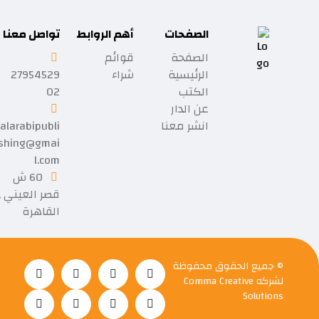
الصفحات
أهم الروابط
تواصل معنا
الصفحة
قوائم
الرئيسية
شراء
27954529
الكتب
02
عن الدار
انشر معنا
alarabipubli
shing@gmai
l.com
60 ش
قصر العيني ,
القاهرة
© جميع الحقوق محفوظة
لشركه
Comma Creative
Solutions