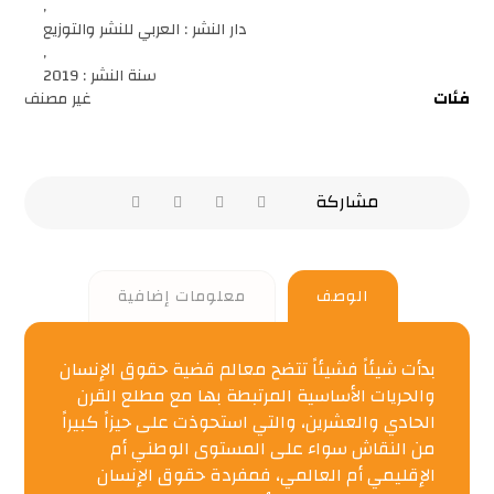
,
دار النشر : العربي للنشر والتوزيع
,
سنة النشر : 2019
فئات
غير مصنف
الوصف
معلومات إضافية
بدأت شيئاً فشيئاً تتضح معالم قضية حقوق الإنسان
والحريات الأساسية المرتبطة بها مع مطلع القرن
الحادي والعشرين، والتي استحوذت على حيزاً كبيراً
من النقاش سواء على المستوى الوطني أم
الإقليمي أم العالمي، فمفردة حقوق الإنسان