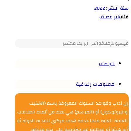
سنة النشر : 2022
فئات
غير مصنف
فيسبوك
إغلاق
واتس اب
رابط مختصر
الوصف
معلومات إضافية
إن آداب وقواعد السلوك المعروفة باسم (الاتكيت
والبروتوكول) أو (المراسم) هي نمط من أنماط العلاقات
العامة الغاية منها خدمة هدف مركزي تنفذ به الدولة أو
أية هيئة أو منظمة غير حكومية على نحو منتظم