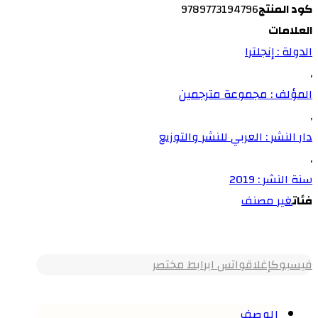
كود المنتج
9789773194796
العلامات
الدولة : إنجلترا
,
المؤلف : مجموعة مترجمين
,
دار النشر : العربي للنشر والتوزيع
,
سنة النشر : 2019
فئات
غير مصنف
فيسبوك
إغلاق
واتس اب
رابط مختصر
الوصف