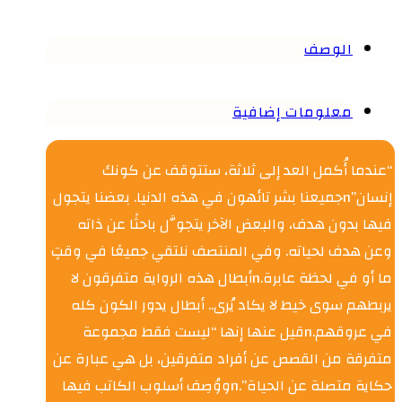
الوصف
معلومات إضافية
“عندما أُكمل العد إلى ثلاثة، ستتوقف عن كونك
إنسان”nجميعنا بشر تائهون في هذه الدنيا. بعضنا يتجول
فيها بدون هدف، والبعض الآخر يتجوَّل باحثًا عن ذاته
وعن هدف لحياته. وفي المنتصف نلتقي جميعًا في وقتٍ
ما أو في لحظة عابرة.nأبطال هذه الرواية متفرقون لا
يربطهم سوى خيط لا يكاد يُرى.. أبطال يدور الكون كله
في عروقهم.nقيل عنها إنها “ليست فقط مجموعة
متفرقة من القصص عن أفراد متفرقين، بل هي عبارة عن
حكاية متصلة عن الحياة”.nووُصِف أسلوب الكاتب فيها