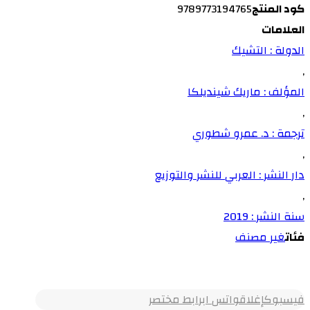
كود المنتج
9789773194765
العلامات
الدولة : التشيك
,
المؤلف : ماريك شينديلكا
,
ترجمة : د. عمرو شطوري
,
دار النشر : العربي للنشر والتوزيع
,
سنة النشر : 2019
فئات
غير مصنف
فيسبوك
إغلاق
واتس اب
رابط مختصر