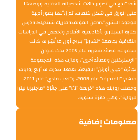
بأنه: “نجح في تصوير حالات شخصياته العقلية ووضعها
على الورق في شكل كلمات، ثم زيَّنها بصور أدبية
للوجود البشري”.nnعن المؤلف:nماريك شينديلكاnدَرَس
كتابة السيناريو بأكاديمية الأفلام وتخصص في الدراسات
الثقافية بجامعة “تشارلز” ببراج. أول ما نُشِر له كانت
مجموعة قصائد شعرية عام 2005 تحت عنوان
“الإستركنين وقصائد أخرى”، وفازت هذه المجموعة
بجائزة “جيري أورتن” الرفيعة. بعدها، صدرت له أربع روايات
منهم: “المنحرف” عام 2008، و”تعب مادي” عام 2011،
وحصلت روايته هذه “خريطة آنَّا” على جائزة “ماجنيزيا ليترا
للرواية”، وهي جائزة سنوية.
معلومات إضافية