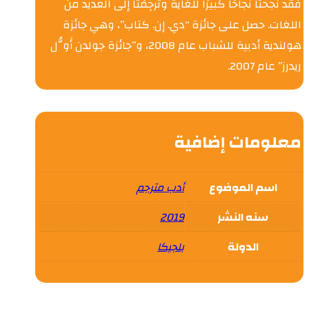
فقد نجحتا نجاحًا كبيرًا للغاية وتُرجِمَتَا إلى العديد من
اللغات. حصل على جائزة “دي. إن. كتاب”، وهي جائزة
هولندية أدبية للشباب عام 2008، و”جائزة جولدن أَوُّل
ريدرز” عام 2007.
معلومات إضافية
اسم الموضوع
أدب مترجم
سنه النشر
2019
الدولة
بلجيكا