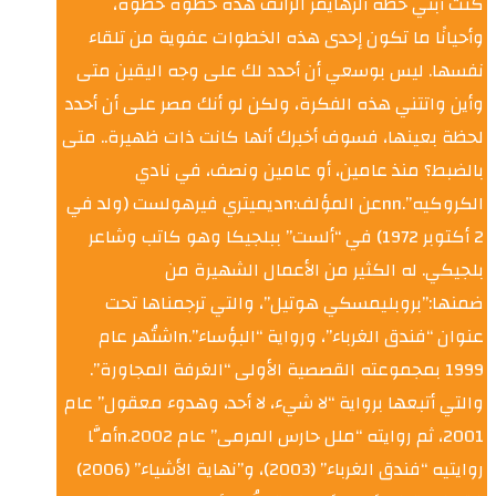
كنت أبني خطة ألزهايمر الزائف هذه خطوة خطوة،
وأحيانًا ما تكون إحدى هذه الخطوات عفوية من تلقاء
نفسها. ليس بوسعي أن أحدد لك على وجه اليقين متى
وأين واتتني هذه الفكرة، ولكن لو أنك مصر على أن أحدد
لحظة بعينها، فسوف أخبرك أنها كانت ذات ظهيرة.. متى
بالضبط؟ منذ عامين، أو عامين ونصف، في نادي
الكروكيه”.nnعن المؤلف:nديميتري فيرهولست (ولد في
2 أكتوبر 1972) في “ألست” ببلجيكا وهو كاتب وشاعر
بلجيكي. له الكثير من الأعمال الشهيرة من
ضمنها:”بروبليمسكي هوتيل”، والتي ترجمناها تحت
عنوان “فندق الغرباء”، ورواية “البؤساء”.nاشتُهر عام
1999 بمجموعته القصصية الأولى “الغرفة المجاورة”.
والتي أتبعها برواية “لا شيء، لا أحد، وهدوء معقول” عام
2001، ثم روايته “ملل حارس المرمى” عام 2002.nأمَّا
روايتيه “فندق الغرباء” (2003)، و”نهاية الأشياء” (2006)