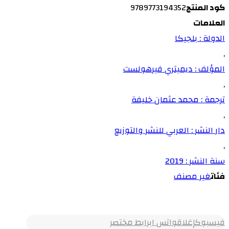
كود المنتج
9789773194352
العلامات
الدولة : بلجيكا
,
المؤلف : ديميتري فيرهولست
,
ترجمة : محمد عثمان خليفة
,
دار النشر : العربي للنشر والتوزيع
,
سنة النشر : 2019
فئات
غير مصنف
فيسبوك
إغلاق
واتس اب
رابط مختصر