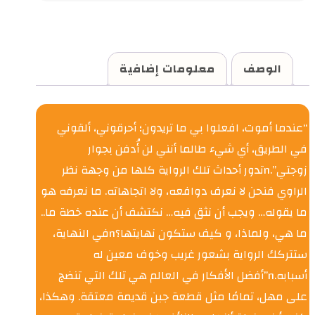
الوصف
معلومات إضافية
“عندما أموت، افعلوا بي ما تريدون؛ أحرقوني، ألقوني
في الطريق، أي شيء طالما أنني لن أُدفن بجوار
زوجتي”.nتدور أحداث تلك الرواية كلها من وجهة نظر
الراوي فنحن لا نعرف دوافعه، ولا اتجاهاته. ما نعرفه هو
ما يقوله… ويجب أن نثق فيه… نكتشف أن عنده خطة ما..
ما هي، ولماذا، و كيف ستكون نهايتها؟nفي النهاية،
ستتركك الرواية بشعور غريب وخوف معين له
أسبابه.n”أفضل الأفكار في العالم هي تلك التي تنضج
على مهل، تمامًا مثل قطعة جبن قديمة معتقة. وهكذا،