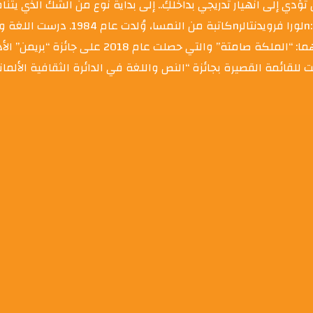
تؤدي إلى انهيار تدريجي بداخلكِ.. إلى بداية نوع من الشك الذي يت
ليحتوي كل شيء في حياتك.. حتى الشك في نفسك
تحت عنوان “جمجمة مادلين” عام 2014، ثم صدرت لها رواياتا
لاتحاد الأوروبي في الأدب عام 2019. كما ترشحت للقائمة القصيرة بجائزة “النص واللغة في الدائرة ا