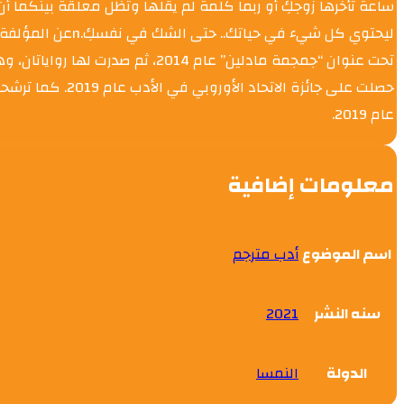
ساعة تأخرها زوجكِ أو ربما كلمة لم يقلها وتظل معلقة بينكما أن 
حصلت على جائزة ا
عام 2019.
معلومات إضافية
اسم الموضوع
أدب مترجم
سنه النشر
2021
الدولة
النمسا