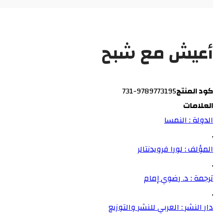
أعيش مع شبح
كود المنتج
9789773195-731
العلامات
الدولة : النمسا
,
المؤلف : لورا فرويدنتالر
,
ترجمة : د. رضوي إمام
,
دار النشر : العربي للنشر والتوزيع