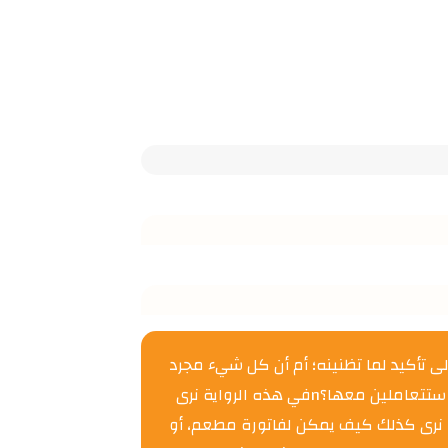
 تأكيد لما تظنينه؛ أم أن كل شيء مجرد
خيال وألاعيب يمارسها عقلك عليكِ؟ وماذا تفعلين عندما تبدأين برؤية شبح تلك المرأة التي يعرفها زوجكِ في كل مكان حولك؟ كيف ستتعاملين معها؟nفي هذه الرواية نرى
. نرى كذلك كيف يمكن لفاتورة مطعم، أو