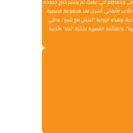
نامى ويتعاظم في عقلكِ ثم ينتشر خارج حدوده
ِ.nعن المؤلفة:nلورا فرويدنتالرnكاتبة من النمسا، وُلدت عام 1984. درست اللغة والأدب الألماني. نُشرت لها مجموعة قصصية
ن، وهما: “الملكة صامتة” والتي حصلت عام 2018 على جائزة “بريمن” الأدبية، وهذه الرواية “أعيش مع شبح”، والتي
لثقافية الألمانية”، والقائمة القصيرة لجائزة “ألفا” الأدبية