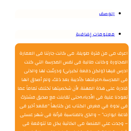
الوصف
معلومات إضافية
اعرف مى من فترة طويلة. مى كانت جارتنا فى العمارة
المجاورة وكانت طالبة فى نفس المدرسة التي كنت
ادرس فيها (ولكن دفعة تكبرنى) ودرسّت لها والدتى
فى المدرسة.nعرفتها كأديبة بعد ذلك، ولم أصدق انها
قادرة على هذة المهنة. لأن شخصيتها تختلف تماماً عما
تعودنا علية فى الأدباء.nحتى تقابلت مع صديق مشترك
فى ندوة في معرض الكتاب عن كتابهاً “مقعد أخير فى
قاعة ايوارت” – والذى بالمناسبة قرأتة فى شهر عسلى
– وجدت علي المنصة مى الكاتبة بكل ما تتوقعة فى