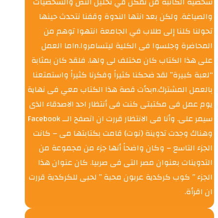
شخصية الكاتبة من تمكن في تحليل النص والشخصيات
والصياغة. ولكن بعد انتها الندوة وقفنا نتحدث حينها
تحولنا كلنا إلى طلاب في الجامعة انتهوا توهم من
المحاضرة وجلسوا فى الكلية ليتسامروا.nاما العمل
على هذا الكتاب كان مختلف لى ولها. فلقد كان بمثابة
“لعبة كبيرة” لقد ضحكنا كثيراً وفكرنا كثيراً واستمتعنا
بالعمل المشترك.nبدأت قصة هذا الكتاب معي فى نهاية
يوم عمل فى مكتبتى كنت فى أنتظار احد الاصدقاء الذى
سيمر على. وأنا فى الانتظار قررت ان اتصفح الــ Facebook
وهناك وجدت تدوينة (نوت) قامت بكتابتها مى – كانت
الجزء التاسع – وكان واضحاً أنها جزء من مجموعة من
التدوينات بعنوان مصر التى فى صربيا. كان عنوان هذا
الجزء ” كوب كركدية عربون محبة ” لحبى للكركدية قررت
ان اقرأة.