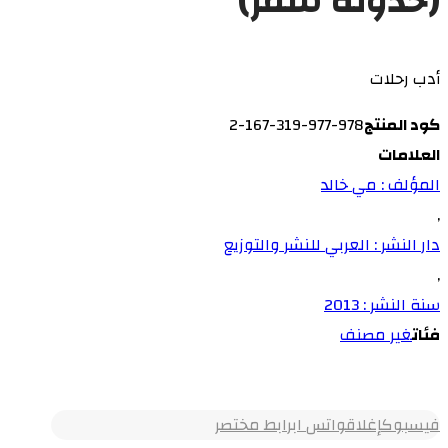
(حدوتة سفر)
أدب رحلات
كود المنتج
978-977-319-167-2
العلامات
المؤلف : مي خالد
,
دار النشر : العربي للنشر والتوزيع
,
سنة النشر : 2013
فئات
غير مصنف
فيسبوك
إغلاق
واتس اب
رابط مختصر