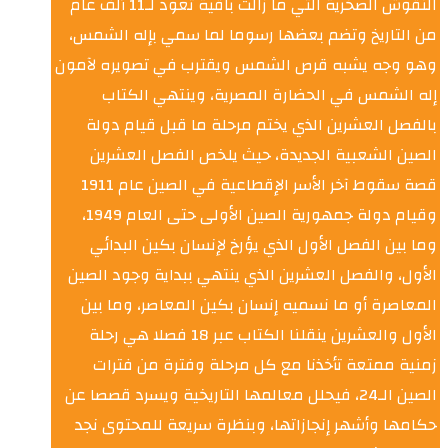
النقوش الصخرية التي ما زالت باقية تعود لـ11 ألف عام
من التاريخ وتضم بعضها رسوما لما سمي بإله الشمس،
وهو وجه يشبه قرص الشمس ويقترب في تصويره لآمون
إله الشمس في الحضارة المصرية، وينتهي الكتاب
بالفصل العشرين الذي يختم مرحلة ما قبل قيام دولة
الصين الشعبية الجديدة، حيث يلخص الفصل العشرين
قصة سقوط آخر الأسر الإقطاعية في الصين عام 1911
وقيام دولة جمهورية الصين الأولى حتى العام 1949،
وما بين الفصل الأول الذي يؤرخ لإنسان بكين البدائي
الأول، والفصل العشرين الذي ينتهي ببداية وجود الصين
المعاصرة أو ما نسميه إنسان بكين المعاصر، وما بين
الأول والعشرين ينقلنا الكتاب عبر 18 فصلا هي رحلة
زمنية ممتعة تأخذنا مع كل مرحلة وفترة من فترات
الصين الـ24، فيحلل معالمها التاريخية ويسرد قصصا عن
حكامها وأشهر إنجازاتها، وبنظرة سريعة للمحتوى نجد