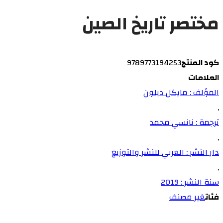
مختصر تاريخ الصين
كود المنتج
9789773194253
العلامات
المؤلف : مايكل ديلون
,
ترجمة : نانسي محمد
,
دار النشر : العربي للنشر والتوزيع
,
سنة النشر : 2019
فئات
غير مصنف