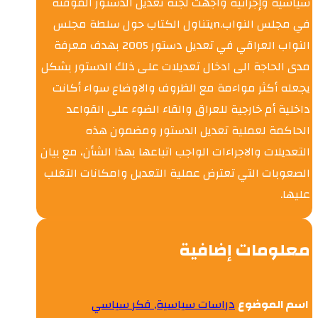
سياسية وإجرائية واجهت لجنة تعديل الدستور المؤقتة
في مجلس النواب.nيتناول الكتاب حول سلطة مجلس
النواب العراقي في تعديل دستور 2005 بهدف معرفة
مدى الحاجة الى ادخال تعديلات على ذلك الدستور بشكل
يجعله أكثر مواءمة مع الظروف والاوضاع سواء أكانت
داخلية أم خارجية للعراق والقاء الضوء على القواعد
الحاكمة لعملية تعديل الدستور ومضمون هذه
التعديلات والاجراءات الواجب اتباعها بهذا الشأن، مع بيان
الصعوبات التي تعترض عملية التعديل وامكانات التغلب
عليها.
معلومات إضافية
اسم الموضوع
دراسات سياسية, فكر سياسي