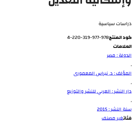
وإشكالية التعديل
دراسات سياسية
كود المنتج
978-977-319-220-4
العلامات
الدولة : مصر
,
المؤلف : د. نبراس المعمورى
,
دار النشر : العربي للنشر والتوزيع
,
سنة النشر : 2015
فئات
غير مصنف