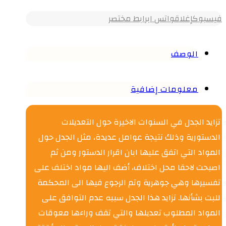
فيسبوك
إغلاق
واتس اب
رابط مختصر
الوصف
معلومات إضافية
تزايد الجدل في السنوات الاخيرة حول التعديلات
الدستورية وذلك نتيجة عوامل عديدة، مثل الجدل حول
المواد التي اتفق عليها ابان اقرار الدستور ومن ثم
اصبحت لاحقا محل اختلاف، أضف اليها مواد اختلف على
تفسيرها وهي جوهرية وتم الرجوع فيها الى المحكمة
للبت بشأنها. تزايد هذا الجدل سببه عدم التوافق على
المواد المطلوب تعديلها والتي تقف وراءها معوقات