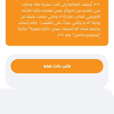
٢٠٢٠. تُرجمت أعمالها إلى ثلاث عشرة لغة، وحازت
على العديد من الجوائز، ومن ضمنها جائزة الاتحاد
الأوروبي للآداب عام ٢٠١٥، والتي حصلت عليها عن
رواية “لا بد وأنني سرتُ على العشب”. وقد رُشحت
روايتها هذه “ما السماء سوى دائرة صغيرة” لجائزة
“إينجبورج باخمان” عام ٢٠٢٠.
كتب ذات صله