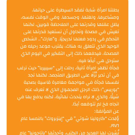
بطلتنا امرأة شابة تفقد السيطرة على حياتها،
ومشاعرها، ولغتها، وجسدها. وفي الوقت نفسه،
يظل عقلها وقدرتها على الملاحظة قويين، لكنها
تعيش في مصحة وتحاول أن تستعيد قدرتها على
التحكم في ردود فعلها تدريجيًا. و”مارك”.. الشخص
الوحيد الذي تتعلق به هناك، يقترب موعد رحيله من
المصحة، فيدفعها ذلك إلى التفكير في اليوم الذي
سترحل هي أيضًا فيه.
فجأة تظهر امرأة ثانية، رحلت إلى “سيبيريا” حيث ترغب
في أن تدير نُزُلًا على الطريق المتجمد. لكنها تجد
نفسها فجأة في مواجهة مغامرة قاسية بصحبة
“بوريس”؛ ذلك الرجل المجهول الذي لا تعرف عنه
شيئًا، والذي لا نراه يتحدث نهائية، لكنه يدفع بها في
اتجاه فخ لم تتوقعه أبدًا.
عن المؤلفة:
وُلِدت “كارولينا شوتي” في “إينزبروك” بالنمسا عام
١٩٧٦.
نُشرت لها العديد من الكتب، وأحدثها “باتاجونيا” عام