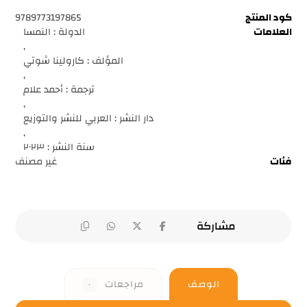
كود المنتج
9789773197865
العلامات
الدولة : النمسا
,
المؤلف : كارولينا شوتي
,
ترجمة : أحمد علام
,
دار النشر : العربي للنشر والتوزيع
,
سنة النشر : ٢٠٢٣
فئات
غير مصنف
الوصف
مراجعات
٠