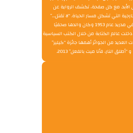
ى الأبد. مع كل صفحة، تكشف الرواية عن
اعات الداخلية والخارجية التي تشكل مسار الحياة. “لا تقتل…”
ليست مجرد رواية عن الهروب من الوطن، بل هي استكشاف للهوية، الصداقة، والتضحية.nخوليا نبارو روائية وصحفية إسبانية ولدت في مدريد عام 1953 وكان والدها صحفيًا
ون الإسباني”. دخلت عالم الكتابة من خلال الكتب السياسية
على المستوى المحلي والدولي وحصدت العديد من الجوائز أهمها جائزة “كيلير”