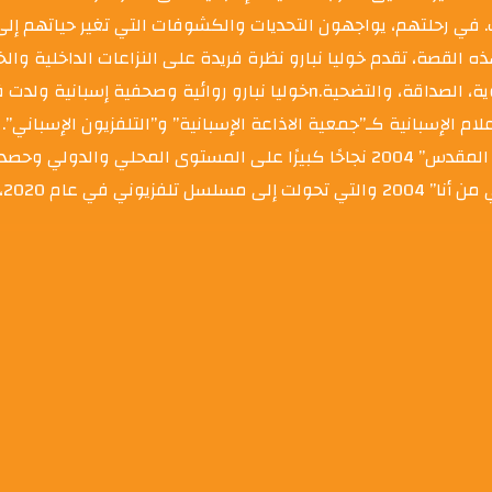
رب. في رحلتهم، يواجهون التحديات والكشوفات التي تغير حياتهم إل
خصية وتأثيرها على القدر والاختيارات.nمن خلال هذه القصة، تقدم خوليا نبارو نظرة فريدة على النز
ثر 35 عامًا في أشهر وسائل الإعلام الإسبانية كـ”جمعية الاذاعة الإسبانية” و”التلفزي
ثم بدأت في كتابة الروايات؛ فحققت روايتها الأولى “إخوان الكفن المقدس” 2004 نجاحًا كبيرًا 