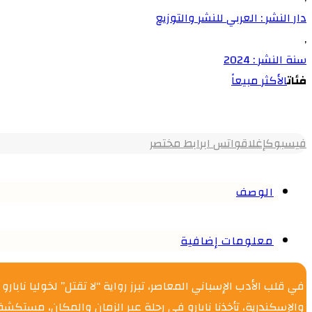
دار النشر : العربي للنشر والتوزيع
,
سنة النشر : 2024
فئات
الأكثر مبيعاً
فيسبوك
إغلاق
واتس اب
رابط مختصر
الوصف
معلومات إضافية
في قلب الأدب الإسباني المعاصر، تبرز رواية “لا تقتل” لخوليا نابا