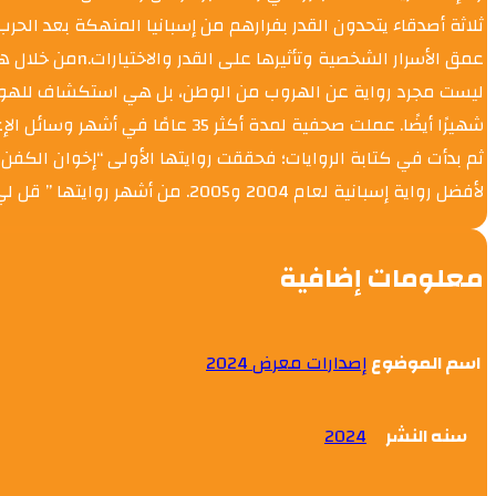
ثلاثة أصدقاء يتحدون القدر بفرارهم من إسبانيا المنهكة بعد الح
عمق الأسرار الش
شهيرًا أيضًا. عملت صحفية لمدة أك
لأفضل رواية إسبانية لعام 2004 و2005. من أشهر روايتها ” قل لي من أنا” 2004 والتي تحولت إلى مسلسل تلفزيوني في عام 2020، و “أطلق النار، فأنا ميت بالفعل” 2013.
معلومات إضافية
اسم الموضوع
إصدارات معرض 2024
سنه النشر
2024