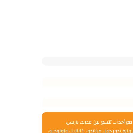
 مع أحداث تتسع بين مدريد، باريس،
ندرية، تأخذنا نابارو في رحلة عبر الزمان والمكان، مستكشفة التأثير العميق للحرب الأهلية الإسبانية على الأفراد والعلاقات.nالرواية تدور حول فرناندو، كاتالينا، وإولوخيو،