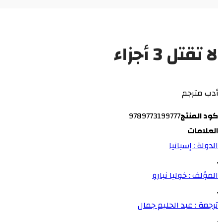
لا تقتل 3 أجزاء
أدب مترجم
كود المنتج
9789773199777
العلامات
الدولة : إسبانيا
,
المؤلف : خوليا نبارو
,
ترجمة : عبد الحليم جمال
,