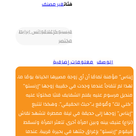
فئات
غير مصنف
فيسبوك
إغلاق
واتس اب
رابط
مختصر
الوصف
معلومات إضافية
إيناس” مؤمنة تمامًا أن أي زوجة مصيرها الخيانة يومًا ما،
لهذا لم تتفاجأ عندما وجدت في حقيبة زوجها “إرنستو”
منديل مرسوم عليه بقلم الشفايف قلبًا مكتوبًا عليه
“كلي لك” ومُوقع بـ”حبك الحقيقي”. وهكذا تتتبع
“إيناس” زوجها إلى حديقة في ليلة ممطرة لتشهد نقاش
(نزاع) عنيف بينه وبين امرأة أخرى. تتعثر المرأة وتسقط
فيقوم “إرنستو” بإغراق جثتها في بحيرة قريبة. عندما