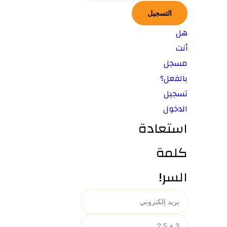
هل
أنت
مسجل
بالفعل؟
تسجيل
الدخول
استعادة
كلمة
السر!