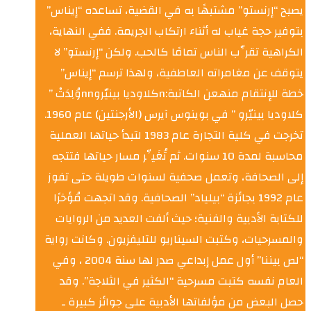
يصبح “إرنستو” مشتبهًا به في القضية، تساعده “إيناس”
بتوفير حجة غياب له أثناء ارتكاب الجريمة. ففي النهاية،
الكراهية تقرِّب الناس تمامًا كالحب. ولكن “إرنستو” لا
يتوقف عن مغامراته العاطفية، ولهذا ترسم “إيناس”
خطة للإنتقام منهعن الكاتبة:nكلاوديا بينيّروnnوُلِدَتْ ”
كلاوديا بينيّرو ” في بوينوس آيرس (الأرجنتين) عام 1960.
تخرجت في كلية التجارة عام 1983 لتبدأ حياتها العملية
محاسبة لمدة 10 سنوات. ثم تُغَيِّر مسار حياتها فتتجه
إلى الصحافة، وتعمل صحفية لسنوات طويلة حتى تفوز
عام 1992 بجائزة “بيلياد” الصحافية. وقد اتجهت مُؤخرًا
للكتابة الأدبية والفنية؛ حيث ألفت العديد من الروايات
والمسرحيات، وكتبت السيناريو للتليفزيون. وكانت رواية
“لص بيننا” أول عمل إبداعي صدر لها سنة 2004 ، وفي
العام نفسه كتبت مسرحية “الكثير في الثلاجة”. وقد
حصل البعض من مؤلفاتها الأدبية على جوائز كبيرة ـ