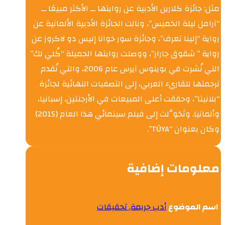
مثل: جائزة كلارين الأدبية عن روايتها ــ الأكثر مبيعًا ــ
“آرامل ليلة الخميس”، ونالت الجائزة الأدبية الألمانية عن
رواية “إلينا تعرف”، وجائزة سور خوانا إنيس دو لاكروز عن
رواية ” شقوق جارار”، ووصلت روايتها الجميلة “كُلي لك”
التي نُشرت في بوينوس آيرس عام 2006، والتي نُقدم
ترجمتها للقاريء العربي، إلى التصفيات النهائية لجائزة
“بلانيتا”، وحققت أعلى المبيعات في الأرجنتين، إسبانيا،
وألمانيا. وتَحَوَّلت إلى فيلم سينمائي هذا العام (2015)
وكان بعنوان “TÚYA”.
معلومات إضافية
اسم الموضوع
أدب جريمة, تحقيقات