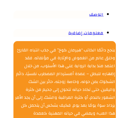
الوصف
معلومات إضافية
ينجح دائمًا الكاتب “هيرمان كوخ” في جذب انتباه القارئ
وخلق عالم من الغموض والإثارة في مؤلفاته. فقد
اعتمد منذ بداية الرواية على هذا الأسلوب، من خلال
إظهاره للبطل – عمدة أمستردام المضطرب نفسيًا، دائم
الشكوك بمن حوله، وخاصة زوجته، حائر بين الشك
واليقين. حتى تكاد حياته تتحول إلى جحيم من كثرة
الشعور بالندم، أو كثرة المراقبة والشك. إلى أن يجد الأمر
يزداد سوءً يومًا بعد يوم. فكيف بشخص أن يتحمل كل
هذا العبء ويمضي في حياته المهنية كعمدة