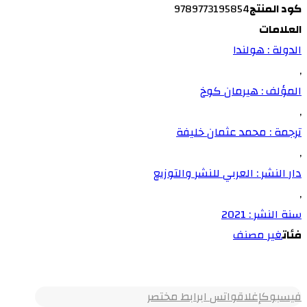
كود المنتج
9789773195854
العلامات
الدولة : هولندا
,
المؤلف : هيرمان كوخ
,
ترجمة : محمد عثمان خليفة
,
دار النشر : العربي للنشر والتوزيع
,
سنة النشر : 2021
فئات
غير مصنف
فيسبوك
إغلاق
واتس اب
رابط مختصر