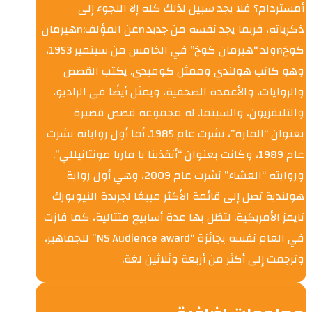
أمستردام؟ فلا يجد سبيل لذلك كله إلا اللجوء إلى
ذكرياته، فربما يجد نفسه من جديد.nعن المؤلف:nهيرمان
كوخnولد “هيرمان كوخ” في الخامس من سبتمبر 1953،
وهو كاتب هولندي وممثل كوميدي. يكتب القصص
والروايات، والأعمدة الصحفية، ويمثل أيضًا في الراديو،
والتليفزيون، والسينما. له مجموعة قصص قصيرة
بعنوان “المارة”، نشرت عام 1985. أما أول رواياته نشرت
عام 1989، وكانت بعنوان “أنقذينا يا ماريا مونتانيللي”.
وروايته “العشاء” نشرت عام 2009، وهي أول رواية
هولندية تصل إلى قائمة الأكثر مبيعًا لجريدة النيويورك
تايمز الأمريكية. لتظل بها عدة أسابيع متتالية، كما فازت
في العام نفسه بجائزة “NS Audience award” للجماهير،
وترجمت إلى أكثر من أربعة وثلاثين لغة.