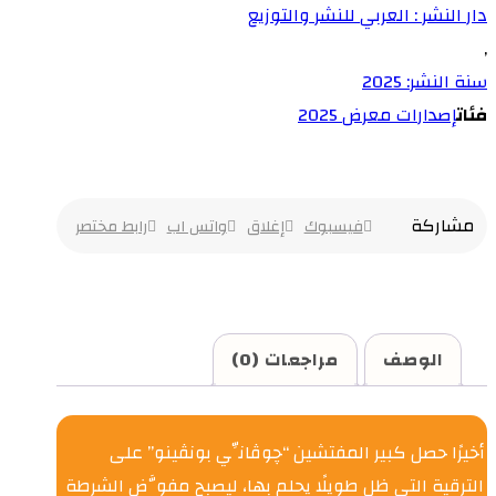
دار النشر : العربي للنشر والتوزيع
,
سنة النشر: 2025
فئات
إصدارات معرض 2025
فيسبوك
إغلاق
واتس اب
رابط مختصر
الوصف
مراجعات (0)
أخيرًا حصل كبير المفتشين “چوڤانِّي بونڤينو” على
الترقية التي ظل طويلًا يحلم بها، ليصبح مفوَّض الشرطة