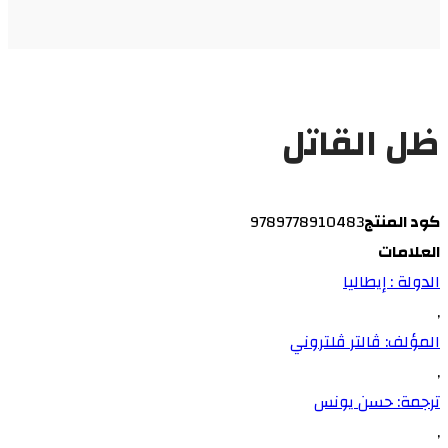
ظل القاتل
كود المنتج
9789778910483
العلامات
الدولة : إيطاليا
,
المؤلف: ڤالتر ڤلتروني
,
ترجمة: حسن يونس
,