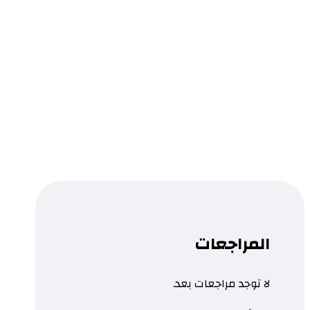
الإعلام الإماراتي في نصف قرن
النشأة.. التطور.. المستقبل
0.0
قراءة المزيد
المراجعات
لا توجد مراجعات بعد.