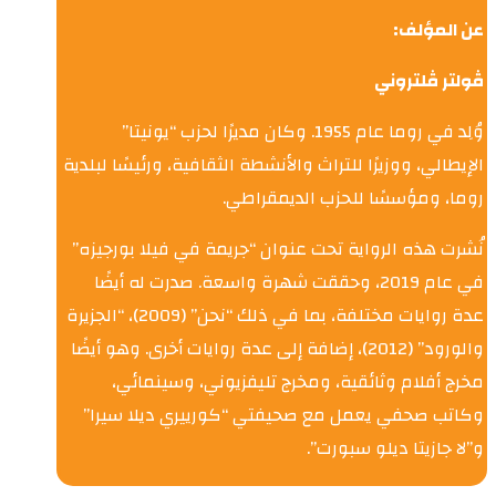
عن المؤلف:
ڤولتر ڤلتروني
وُلِد في روما عام 1955. وكان مديرًا لحزب “يونيتا”
الإيطالي، ووزيرًا للتراث والأنشطة الثقافية، ورئيسًا لبلدية
روما، ومؤسسًا للحزب الديمقراطي.
نُشرت هذه الرواية تحت عنوان “جريمة في فيلا بورجيزه”
في عام 2019، وحققت شهرة واسعة. صدرت له أيضًا
عدة روايات مختلفة، بما في ذلك “نحن” (2009)، “الجزيرة
والورود” (2012)، إضافة إلى عدة روايات أخرى. وهو أيضًا
مخرج أفلام وثائقية، ومخرج تليفزيوني، وسينمائي،
وكاتب صحفي يعمل مع صحيفتي “كورييري ديلا سيرا”
و”لا جازيتا ديلو سبورت”.