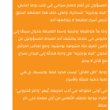
المسؤول عن أهم معلم سياحي في قلب روما النابض،
“فيلا بورجيزه” الساحرة، ولكن، خلف هذا المشهد البديع،
تتربص أسرار مظلمة لا يتوقعها أحد.
وما بدأ كوظيفة روتينية وسط الطبيعة يتحول سريعًا إلى
كابوس حي عندما يكتشف أحد الضباط المسؤولين عن
تأمين الفيلا جثة مشوهة بوحشية. ومع تعاقب الجرائم،
تتحول “فيلا بورجيزه” من واحة هادئة إلى ميدان لصراع
مع قاتل لا يرحم.
رواية “ظل القاتل” ليست مجرد قصة بوليسية، بل هي
لعبة ذكية مليئة بالأسرار.
في أولى خطواته في أدب الجريمة، يُبهر “والتر ڤلتروني”
القراء برواية تخطف الأنفاس من أول صفحة حتى آخر
لحظة.