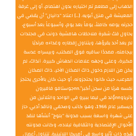
الذهاب إلى مطعم تم اختياره بدون اهتمام، أو إلى غرفة
المعيشة في منزل أبويه. […] اعتاد “دانيال” أن يقضي في
حجرته يومه كاملاً، يوماً بعد يوم، وأسبوعاً بعد أسبوع،
يحاول فك شفرة ملاحظات هامشية دونت في مجلدات
لم يعد أحد يقرؤها، ويتناول إفطاره وغداءه مرتديًا
بيجامته، ممددًا ساقيه فوق المكتب، وبيسراه عدسة
مكبرة، وعلى وجهه علامات اندهاش كبيرة. آنذاك، لم
يكن من اللازم دخول ذاك المكان الآخر.. ذاك المكان
المرعب، حيث كانوا يحتجزونه، أو حيث كان بالأحرى يحتجز
نفسه هربًا من سجن أكبر”.nnجوستافو فافيرون
باترياوnnوُلد في ليما ببيرو في الواحد والثلاثين من
ديسمبر عام 1966، وهو كاتب وصحفي وناقد أدبي. حاز
على شهرة واسعة بسبب مدونة “بلوج” أنشأها لنقد
الأحوال الإقتصادية والثقافية لبلاده، وكانت مدونته
هذه ذات تأثير واسع في أمريكا اللاتينية. تتناول أعمال