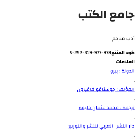
جامع الكتب
أدب مترجم
كود المنتج
978-977-319-252-5
العلامات
الدولة : بيرو
,
المؤلف : جوستافو فافيرون
,
ترجمة : محمد عثمان خليفة
,
دار النشر : العربي للنشر والتوزيع
,