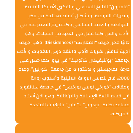
“فافيرون” التاريخ السياسي والفكري لأمريكا اللاتينية،
ونظريات القومية، وتشكيل أنماط مختلفة من فكر
المواطنة والعنف السياسي وكيف يتم التعبير عنه في
الأدب والفن. كما عمل في العديد من المجلات، وهو
حاليًا محرر جريدة “المعارضة” (Dissidences)، وهي جريدة
أدبية تناقش نظريات الأدب والنقد. درس اللغويات والأدب
بجامعة “بونتيفيكال كاثوليك” في بيرو، كما حصل على
درجة الماجيستير والدكتوراه من جامعة “كورنيل”. وعام
2008، قام بتدريس الرواية اللاتينية وأسلوب رواية
ومقالات “خورخي لويس بورخيس” في جامعة ستانفورد
في قسم اللغة الإسبانية والبرتغالية. وهو الآن أستاذ
مساعد بكلية “بودوين” بـ”ماين” بالولايات المتحدة
الأمريكية.