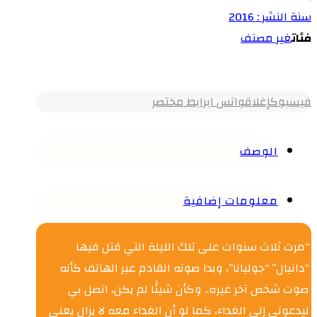
سنة النشر : 2016
فئات
غير مصنف
فيسبوك
إغلاق
واتس اب
رابط مختصر
الوصف
معلومات إضافية
“مرت ثلاث سنوات على تلك الليلة التي قتل فيها
“دانيال” “جوليانا”، وبدا صوته القادم عبر الهاتف كأنه
صوت شخص آخر غيره.. وكأن شيئًا لم يكن، اتصل بي
ليدعوني إلى الغداء، كما لو أن الغداء معه لا يزال يعني