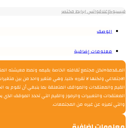
فيسبوك
إغلاق
واتس اب
رابط مختصر
الوصف
معلومات إضافية
المـقدمةnلكل مجتمع ثقافته الخاصة بقيمه ونمط معيشته ا
الاجتماعي ولكنها لا تقرره كليا, وهي متغير واحد من بين متغي
القيم والمعتقدات والمواقف المتعلقة بما ينبغي أن تقوم به ا
المعتقدات والتعبيرات والرموز والقيم التي تحدد الموقف الذي
والتي تميزه عن غيره من المجتمعات.
معلومات إضافية