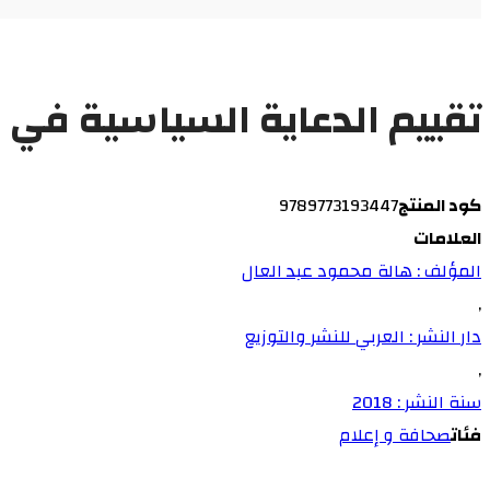
تقييم الدعاية السياسية في الإ
كود المنتج
9789773193447
العلامات
المؤلف : هالة محمود عبد العال
,
دار النشر : العربي للنشر والتوزيع
,
سنة النشر : 2018
فئات
صحافة و إعلام