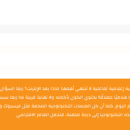
امية تفاعلية لا تنتهي أهمها: ماذا بعد الإنترنت؟ ربما السؤال مربك
نًا هلاميًا عملاقًا! يحتوي الكون بأكمله ولا نهاية قريبة له! ربما بس
عالم اليوم. كما أن كل المنصات التكنولوجية الضخمة مثل فيسبو
ه التكنولوجيا إلى درجة مذهلة، فتجعل العالم الافتراضي