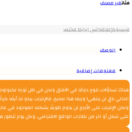
فئات
غير مصنف
فيسبوك
إغلاق
واتس اب
رابط مختصر
الوصف
معلومات إضافية
هناك تساؤلات تلوح دومًا في الآفاق ونحن في ظل ثورة تكنولوجية إعل
الحالي باقٍ لن ينتهي! وربما هذا صحيح، فالإنترنت يبدو لنا أيضًا كيا
ولكن الإنترنت على الأرجح لن يدوم طويلًا بشكله الموجود في 
على شكل أو آخر من نظارات الواقع الافتراضي، وكل يوم تتطور هذ