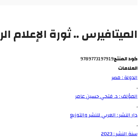
الميتافيرس .. ثورة الإعلام ا
كود المنتج
9789773197919
العلامات
الدولة : مصر
,
المؤلف : د. فتحي حسين عامر
,
دار النشر : العربي للنشر والتوزيع
,
سنة النشر : 2023