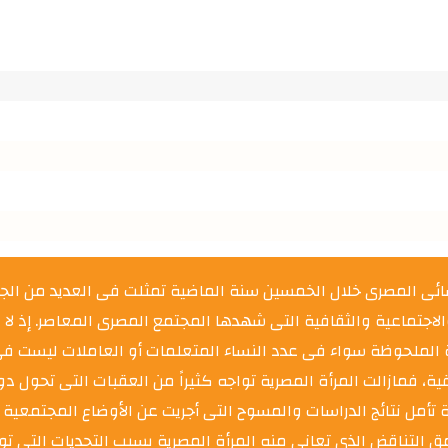
نسائى المصرى خلال الخمسين سنة الماضية تمثلت فى العديد من ا
والاجتماعية والثقافية التى شهدها المجتمع المصرى المعاصر. إذ ل
ية الملحوظة سواء فى عدد النساء المتعلمات أو العاملات ليست فى 
ية، فمازالت المرأة المصرية تواجه كثيراً من العقبات التى تحول 
مل نتائج الدراسات والمسوح التى أجريت عن الأوضاع المجتمعية ل
 التناقض الذى تعانى منه المرأة المصرية بسبب التحديات التى