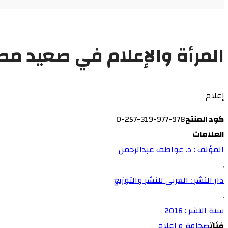
المرأة والإعلام في صعيد مص
إعلام
كود المنتج
978-977-319-257-0
العلامات
المؤلف : د. عواطف عبدالرحمن
,
دار النشر : العربي للنشر والتوزيع
,
سنة النشر : 2016
فئات
صحافة و إعلام