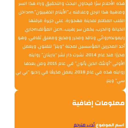
هذه الأحلام سرًا فيحاول البحث والتحقيق وراء هذا السر
وماهية هذا الرجل وعلاقته بـ”الأيتام الذهبيون”.nnداخل
القلب المظلم لمدينة مهجورة، على جزيرة مزقتها
الخيانة والحرب، يكمن سر رهيب…nعن المؤلف:nجاري
رايموندnروائي وناقد ومحرر ومذيع ومعلق ثقافي. وهو
أحد المحررين المؤسسين لمجلة “ويلز” للفنون. ويعمل
محررًا منذ عام 2014. نشرت دار نشر “باريثان” روايته
الأولى “أولئك الذين يأتون” في عام 2015 ومن بعدها
روايته هذه في عام 2018. يعمل مذيعًا في راديو “بي بي
سي” ويلز.
معلومات إضافية
اسم الموضوع
أدب مترجم