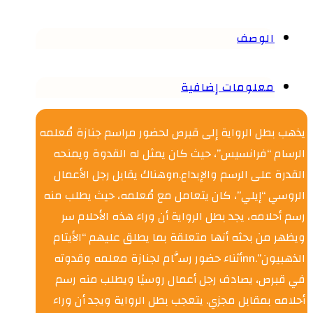
الوصف
معلومات إضافية
يذهب بطل الرواية إلى قبرص لحضور مراسم جنازة مُعلمه
الرسام “فرانسيس”، حيث كان يمثل له القدوة ويمنحه
القدرة على الرسم والإبداع.nوهناك يقابل رجل الأعمال
الروسي “إيلي”، كان يتعامل مع مُعلمه، حيث يطلب منه
رسم أحلامه، يجد بطل الرواية أن وراء هذه الأحلام سر
ويظهر من بحثه أنها متعلقة بما يطلق عليهم “الأيتام
الذهبيون”.nnأثناء حضور رسَّام لجنازة معلمه وقدوته
في قبرص، يصادف رجل أعمال روسيًا ويطلب منه رسم
أحلامه بمقابل مجزي. يتعجب بطل الرواية ويجد أن وراء