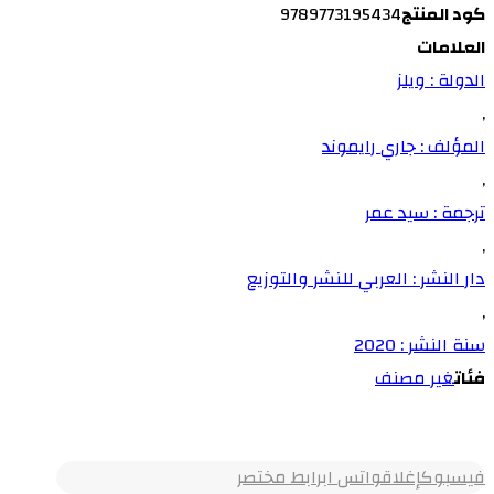
كود المنتج
9789773195434
العلامات
الدولة : ويلز
,
المؤلف : جاري رايموند
,
ترجمة : سيد عمر
,
دار النشر : العربي للنشر والتوزيع
,
سنة النشر : 2020
فئات
غير مصنف
فيسبوك
إغلاق
واتس اب
رابط مختصر