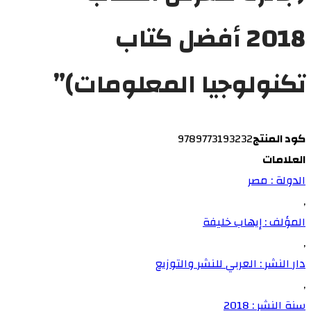
2018 أفضل كتاب
تكنولوجيا المعلومات)”
كود المنتج
9789773193232
العلامات
الدولة : مصر
,
المؤلف : إيهاب خليفة
,
دار النشر : العربي للنشر والتوزيع
,
سنة النشر : 2018