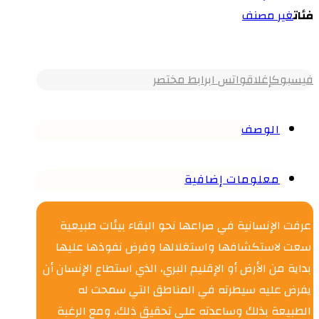
فئات
غير مصنف
فيسبوك
إغلاق
واتس اب
رابط مختصر
الوصف
معلومات إضافية
عرفت الإنسانية في صراعها نحو البقاء بيئات طبيعية
سعت لاستكشافها واستغلالها وفرض نفوذها عليها
بداية من الأرض أو الإقليم البري، الذي استطاع الإنسان أن
يفرض عليه سيطرته في المناطق التي سمحت له
الطبيعة بذلك وساعدته على تحقيق ذلك، ومع الرغبة