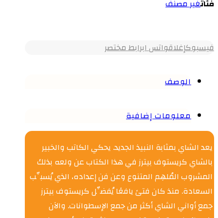
فئات
غير مصنف
فيسبوك
إغلاق
واتس اب
رابط مختصر
الوصف
معلومات إضافية
يعد الشاي بمثابة النبيذ الجديد. يحكي الكاتب والخبير
بالشاي كريستوف بيترز في هذا الكتاب عن ولعه بذلك
المشروب المُلهِم المتنوع وعن فن إعداده، الذي يُسبِّب
السعادة. منذ كان فتىً يافعًا يُفضِّل كريستوف بيترز
جمع أواني الشاي أكثر من جمع الإسطوانات. والآن