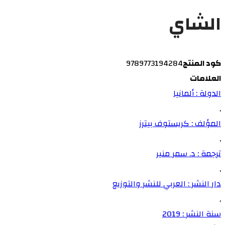
الشاي
كود المنتج
9789773194284
العلامات
الدولة : ألمانيا
,
المؤلف : كريستوف بيترز
,
ترجمة : د. سمر منير
,
دار النشر : العربي للنشر والتوزيع
,
سنة النشر : 2019