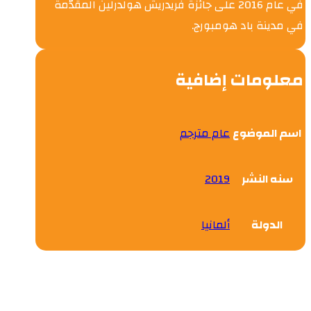
في عام 2016 على جائزة فريدريش هولدرلين المقدّمة
في مدينة باد هومبورج.
معلومات إضافية
اسم الموضوع
عام مترجم
سنه النشر
2019
الدولة
ألمانيا