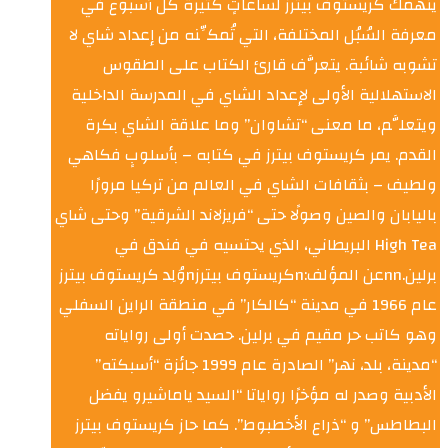
ينهمك كريستوف بيترز لساعاتٍ كثيرة كل أسبوع في
معرفة السُبُل المختلفة، التي تُمكِّنه من إعداد شاي لا
تشوبه شائبة. يتعرَّف قارئ الكتاب على الطقوس
الاستهلالية الأولى لإعداد الشاي في المدرسة الداخلية
ويتعلَّم، ما معنى “تشاوان” وما علاقة الشاي بكرة
القدم. يمر كريستوف بيترز في كتابه – بأسلوبٍ فكاهي
ولطيف – بثقافات الشاي في العالم من تركيا مرورًا
باليابان والصين وصولًا حتى “فريزلاند الشرقية” وحتى شاي
High Tea البريطاني، الذي يحتسيه في فندق في
برلين.nnعن المؤلف:nكريستوف بيترزnوُلِد كريستوف بيترز
عام 1966 في مدينة “كالكار” في منطقة الراين السفلي
وهو كاتب حر مقيم في برلين. حصدت أولى رواياته
“مدينة، بلد، نهر” الصادرة عام 1999 جائزة “أسبكته”
الأدبية وصدر له مؤخرًا رواياتا “السيد ياماشيرو يفضل
البطاطس” و “ذراع الأخطبوط”. كما حاز كريستوف بيترز