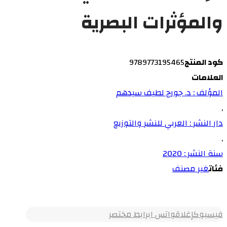
والمؤثرات البصرية
كود المنتج
9789773195465
العلامات
المؤلف : د. جورج لطيف سيدهم
,
دار النشر : العربي للنشر والتوزيع
,
سنة النشر : 2020
فئات
غير مصنف
فيسبوك
إغلاق
واتس اب
رابط مختصر