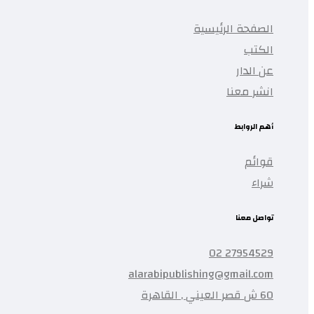
الصفحة الرئيسية
الكتب
عن الدار
انشر معنا
أهم الروابط
قوائم
شراء
تواصل معنا
27954529 02
alarabipublishing@gmail.com
60 ش قصر العيني , القاهرة