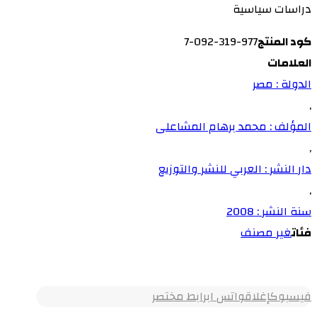
دراسات سياسية
كود المنتج
977-319-092-7
العلامات
الدولة : مصر
,
المؤلف : محمد برهام المشاعلى
,
دار النشر : العربي للنشر والتوزيع
,
سنة النشر : 2008
فئات
غير مصنف
فيسبوك
إغلاق
واتس اب
رابط مختصر