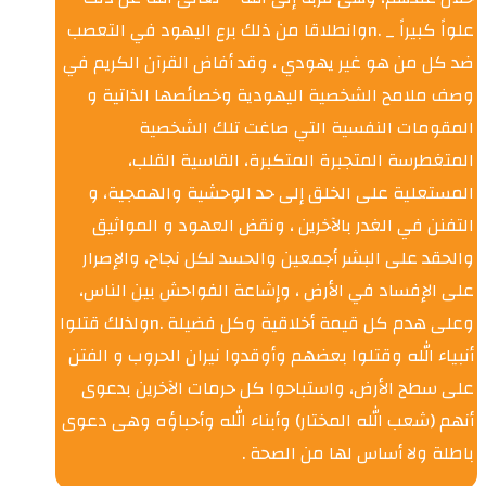
علواً كبيراً _ .nوانطلاقا من ذلك برع اليهود في التعصب
ضد كل من هو غير يهودي ، وقد أفاض القرآن الكريم في
وصف ملامح الشخصية اليهودية وخصائصها الذاتية و
المقومات النفسية التي صاغت تلك الشخصية
المتغطرسة المتجبرة المتكبرة، القاسية القلب،
المستعلية على الخلق إلى حد الوحشية والهمجية، و
التفنن في الغدر بالآخرين ، ونقض العهود و المواثيق
والحقد على البشر أجمعين والحسد لكل نجاح، والإصرار
على الإفساد في الأرض ، وإشاعة الفواحش بين الناس،
وعلى هدم كل قيمة أخلاقية وكل فضيلة .nولذلك قتلوا
أنبياء الله وقتلوا بعضهم وأوقدوا نيران الحروب و الفتن
على سطح الأرض، واستباحوا كل حرمات الآخرين بدعوى
أنهم (شعب الله المختار) وأبناء الله وأحباؤه وهى دعوى
باطلة ولا أساس لها من الصحة .