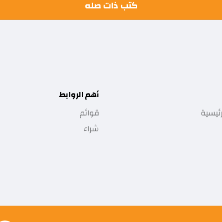
كتب ذات صله
أهم الروابط
ئيسية
قوائم
شراء