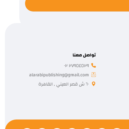
تواصل معنا
٢٧٩٥٤٥٢٩ ٠٢
alarabipublishing@gmail.com
٦٠ ش قصر العيني , القاهرة