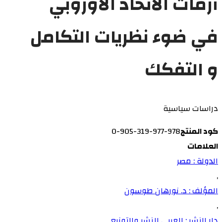
أزمات الاتحاد الأوروبي
في ضوء نظريات التكامل
و التفكك
دراسات سياسية
كود المنتج
978-977-319-905-0
العلامات
الدولة : مصر
,
المؤلف : د. نورهان طوسون
,
دار النشر : العربي للنشر والتوزيع