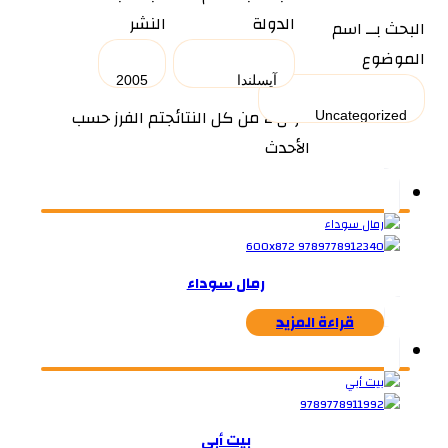
الدولة
النشر
البحث بــ اسم
الموضوع
عرض ⁦2⁩ من كل النتائج
تم الفرز حسب
الأحدث
رمال سوداء
قراءة المزيد
بيت أبي