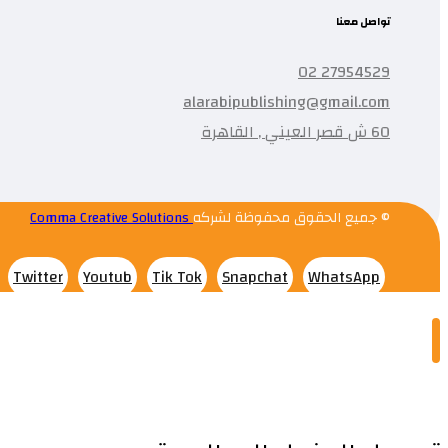
تواصل معنا
27954529 02
alarabipublishing@gmail.com
60 ش قصر العيني , القاهرة
© جميع الحقوق محفوظة لشركه
Comma Creative Solutions
Twitter
Youtub
Tik Tok
Snapchat
WhatsApp