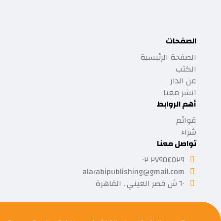
الصفحات
الصفحة الرئيسية
الكتب
عن الدار
انشر معنا
أهم الروابط
قوائم
شراء
تواصل معنا
٢٧٩٥٤٥٢٩ ٠٢
alarabipublishing@gmail.com
٦٠ ش قصر العيني , القاهرة