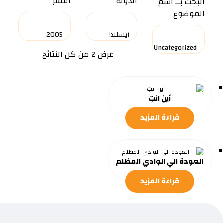
الدولة
النشر
البحث بــ اسم
الموضوع
عرض ⁦2⁩ من كل النتائج
أين انتِ
قراءة المزيد
العودة الي الوادي المظلم
قراءة المزيد