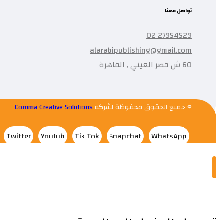
تواصل معنا
27954529 02
alarabipublishing@gmail.com
60 ش قصر العيني , القاهرة
© جميع الحقوق محفوظة لشركه
Comma Creative Solutions
Twitter
Youtub
Tik Tok
Snapchat
WhatsApp